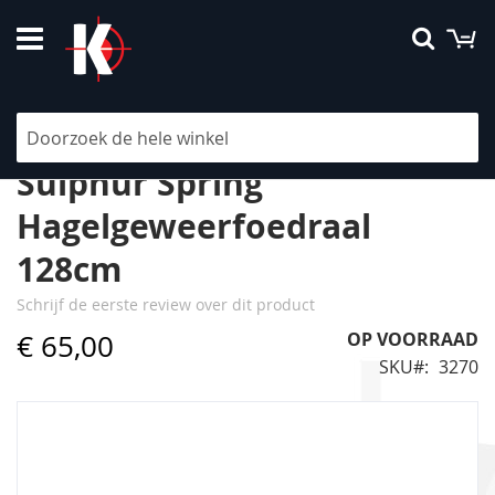
Ga
W
Searc
naar
de
inhoud
Beretta Challenge Ebony &
Sulphur Spring
Hagelgeweerfoedraal
128cm
Schrijf de eerste review over dit product
€ 65,00
OP VOORRAAD
SKU
3270
Ga
naar
het
einde