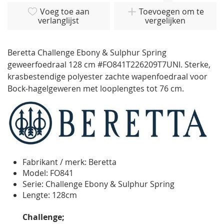
begin
van
Voeg toe aan
Toevoegen om te
verlanglijst
vergelijken
de
afbeeldingen-
gallerij
Beretta Challenge Ebony & Sulphur Spring
geweerfoedraal 128 cm #FO841T226209T7UNI. Sterke,
krasbestendige polyester zachte wapenfoedraal voor
Bock-hagelgeweren met looplengtes tot 76 cm.
Fabrikant / merk: Beretta
Model: FO841
Serie: Challenge Ebony & Sulphur Spring
Lengte: 128cm
Challenge;