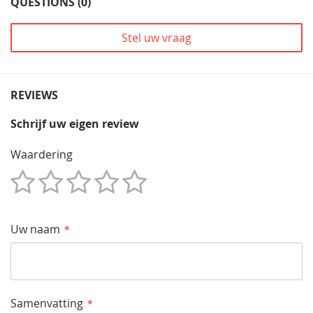
QUESTIONS (0)
Stel uw vraag
REVIEWS
Schrijf uw eigen review
Waardering
1
2
3
4
5
Star
Sterren
Sterren
Sterren
Sterren
Uw naam
Samenvatting