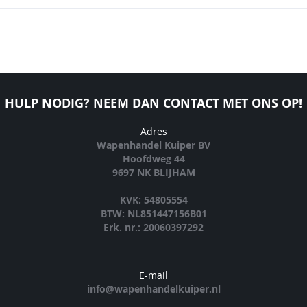
HULP NODIG? NEEM DAN CONTACT MET ONS OP!
Adres
Wapenhandel Kuiper BV
Hoofdweg 44
9697 NK BLIJHAM
KVK: 54805554
BTW: NL851447156B01
Erk. nr.: 20060397292
E-mail
info@wapenhandelkuiper.nl