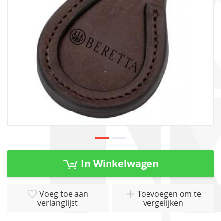
gallerij
Ga
naar
In Winkelwagen
het
begin
van
Voeg toe aan
Toevoegen om te
verlanglijst
vergelijken
de
afbeeldingen-