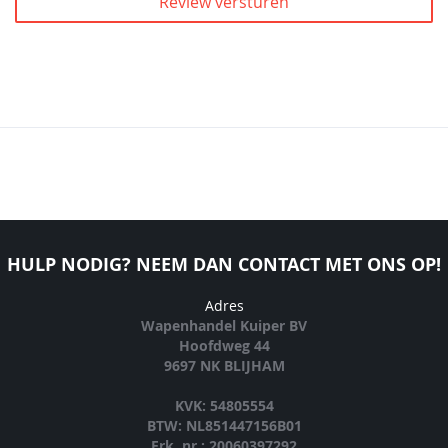
Review versturen
HULP NODIG? NEEM DAN CONTACT MET ONS OP!
Adres
Wapenhandel Kuiper BV
Hoofdweg 44
9697 NK BLIJHAM
KVK: 54805554
BTW: NL851447156B01
Erk. nr.: 20060397292