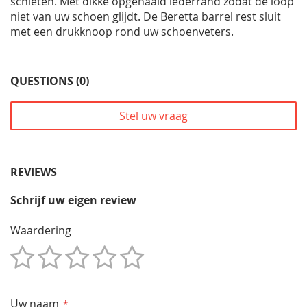
schieten. Met dikke opgenaaid lederrand zodat de loop
niet van uw schoen glijdt. De Beretta barrel rest sluit
met een drukknoop rond uw schoenveters.
QUESTIONS (0)
Stel uw vraag
REVIEWS
Schrijf uw eigen review
Waardering
1
2
3
4
5
Star
Sterren
Sterren
Sterren
Sterren
Uw naam