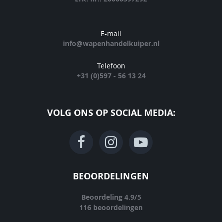
E-mail
info@wapenhandelkuiper.nl
Telefoon
+31 (0)597 - 56 13 24
VOLG ONS OP SOCIAL MEDIA:
BEOORDELINGEN
Beoordeling
4.9
/
5
116
beoordelingen