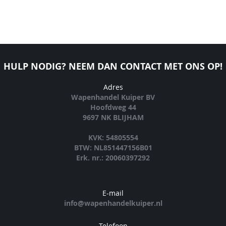
HULP NODIG? NEEM DAN CONTACT MET ONS OP!
Adres
Wapenhandel Kuiper BV
Hoofdweg 44
9697 NK BLIJHAM
KVK: 54805554
BTW: NL851447156B01
Erk. nr.: 20060397292
E-mail
info@wapenhandelkuiper.nl
Telefoon