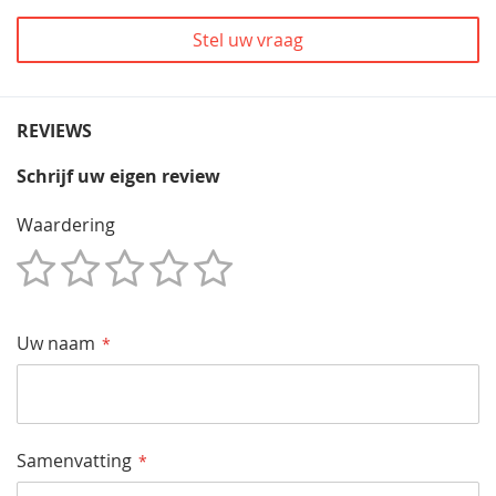
Stel uw vraag
REVIEWS
Schrijf uw eigen review
Waardering
1
2
3
4
5
Star
Sterren
Sterren
Sterren
Sterren
Uw naam
Samenvatting