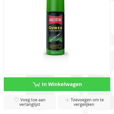
afbeeldingen-
gallerij
Ga
naar
In Winkelwagen
het
begin
van
Voeg toe aan
Toevoegen om te
verlanglijst
vergelijken
de
afbeeldingen-