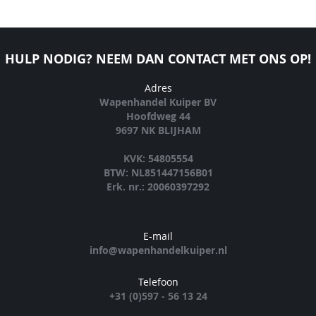
HULP NODIG? NEEM DAN CONTACT MET ONS OP!
Adres
Wapenhandel Kuiper BV
Hoofdweg 44
9697 NK BLIJHAM
KVK: 54805554
BTW: NL851447156B01
Erk. nr.: 20060397292
E-mail
info@wapenhandelkuiper.nl
Telefoon
+31 (0)597 - 56 13 24