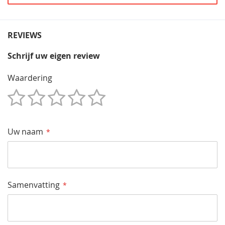
REVIEWS
Schrijf uw eigen review
Waardering
1
2
3
4
5
Star
Sterren
Sterren
Sterren
Sterren
Uw naam
Samenvatting