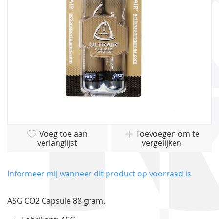
gallerij
Ga
Voeg toe aan
Toevoegen om te
naar
verlanglijst
vergelijken
het
begin
van
Informeer mij wanneer dit product op voorraad is
de
afbeeldingen-
ASG CO2 Capsule 88 gram.
gallerij