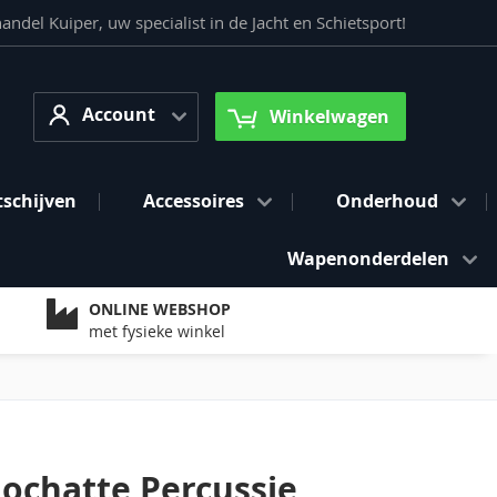
del Kuiper, uw specialist in de Jacht en Schietsport!
Account
arch
Account
Winkelwagen
tschijven
Accessoires
Onderhoud
Wapenonderdelen
ONLINE WEBSHOP
met fysieke winkel
Rochatte Percussie