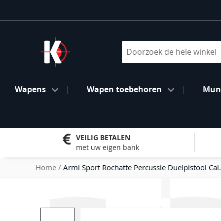
Ga
naar
de
inhoud
Search
Wapens
Wapen toebehoren
Muni
VEILIG BETALEN
met uw eigen bank
Home
Armi Sport Rochatte Percussie Duelpistool Cal
Ga