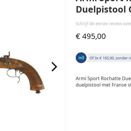
Duelpistool 
Schrijf de eerste review ove
€ 495,00
Of 3x € 165,00, zonder 
Armi Sport Rochatte Duel
duelpistool met Franse st