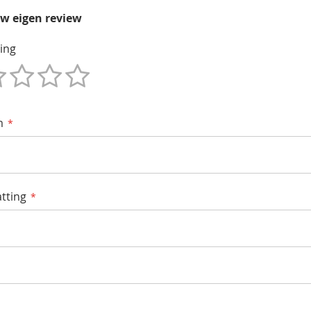
uw eigen review
ing
m
tting