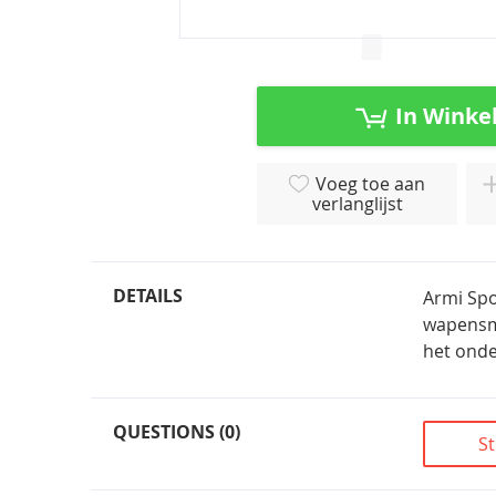
Ga
naar
het
In Winke
begin
van
de
Voeg toe aan
afbeeldingen-
verlanglijst
gallerij
DETAILS
Armi Spo
wapensmi
het onde
QUESTIONS (0)
St