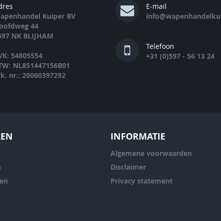
dres
E-mail
apenhandel Kuiper BV
info@wapenhandelkui
oofdweg 44
697 NK BLIJHAM
Telefoon
VK: 54805554
+31 (0)597 - 56 13 24
TW: NL851447156B01
rk. nr.: 20060397292
LEN
INFORMATIE
Algemene voorwaarden
n
Disclaimer
ren
Privacy statement