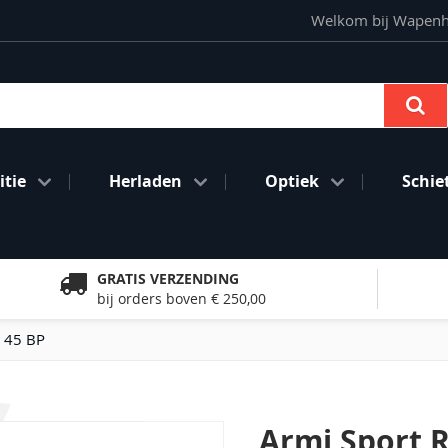
Welkom bij Wapenhan
Se
tie
Herladen
Optiek
Schie
GRATIS VERZENDING
bij orders boven € 250,00
. 45 BP
Armi Sport 