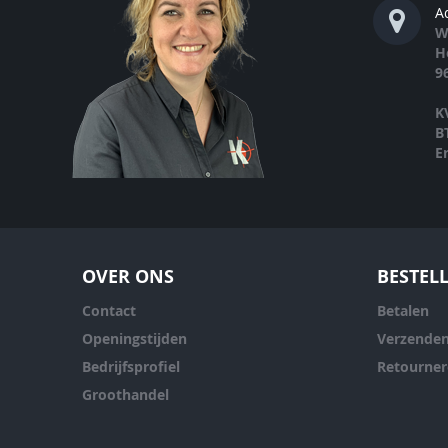
A
W
H
9
K
B
E
OVER ONS
BESTEL
Contact
Betalen
Openingstijden
Verzende
Bedrijfsprofiel
Retourne
Groothandel