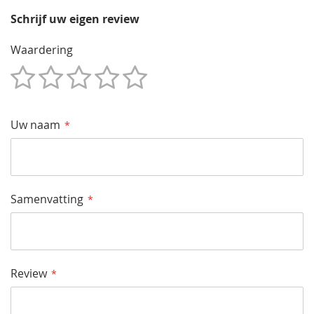
Schrijf uw eigen review
Waardering
1
2
3
4
5
Star
Sterren
Sterren
Sterren
Sterren
Uw naam
Samenvatting
Review