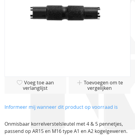
gallerij
Ga
Voeg toe aan
Toevoegen om te
naar
verlanglijst
vergelijken
het
begin
van
Informeer mij wanneer dit product op voorraad is
de
afbeeldingen-
Onmisbaar korrelverstelsleutel met 4 & 5 pennetjes,
gallerij
passend op AR15 en M16 type A1 en A2 kogelgeweren.