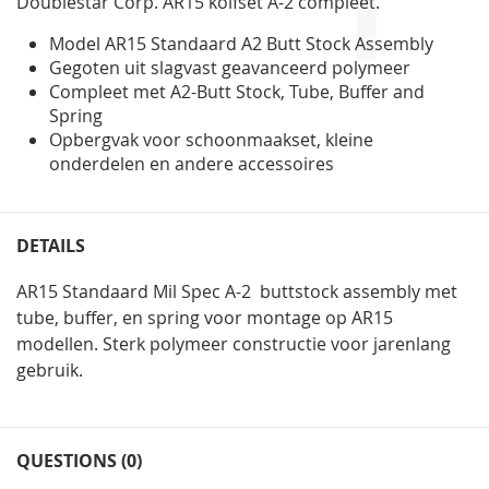
Doublestar Corp. AR15 kolfset A-2 compleet.
gallerij
Model AR15 Standaard A2 Butt Stock Assembly
Gegoten uit slagvast geavanceerd polymeer
Compleet met A2-Butt Stock, Tube, Buffer and
Spring
Opbergvak voor schoonmaakset, kleine
onderdelen en andere accessoires
DETAILS
AR15 Standaard Mil Spec A-2 buttstock assembly met
tube, buffer, en spring voor montage op AR15
modellen. Sterk polymeer constructie voor jarenlang
gebruik.
QUESTIONS (0)