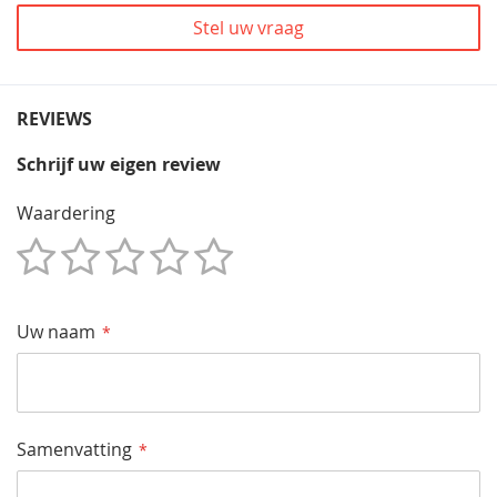
Stel uw vraag
REVIEWS
Schrijf uw eigen review
Waardering
1
2
3
4
5
Star
Sterren
Sterren
Sterren
Sterren
Uw naam
Samenvatting