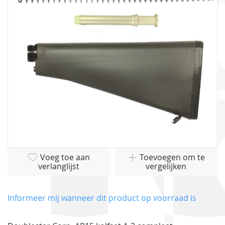
afbeeldingen-
gallerij
Ga
Voeg toe aan
Toevoegen om te
naar
verlanglijst
vergelijken
het
begin
van
Informeer mij wanneer dit product op voorraad is
de
afbeeldingen-