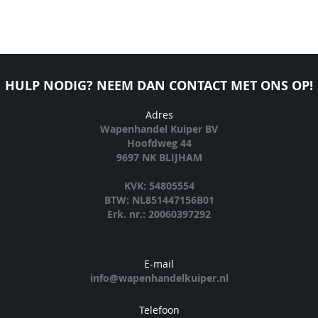
HULP NODIG? NEEM DAN CONTACT MET ONS OP!
Adres
Wapenhandel Kuiper BV
Hoofdweg 44
9697 NK BLIJHAM
KVK: 54805554
BTW: NL851447156B01
Erk. nr.: 20060397292
E-mail
info@wapenhandelkuiper.nl
Telefoon