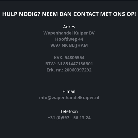
HULP NODIG? NEEM DAN CONTACT MET ONS OP!
Adres
Wapenhandel Kuiper BV
Hoofdweg 44
9697 NK BLIJHAM
KVK: 54805554
BTW: NL851447156B01
Erk. nr.: 20060397292
E-mail
info@wapenhandelkuiper.nl
Telefoon
+31 (0)597 - 56 13 24