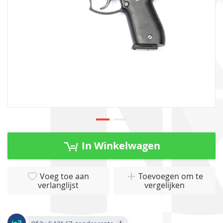
Ga
naar
In Winkelwagen
het
begin
van
Voeg toe aan
Toevoegen om te
verlanglijst
vergelijken
de
afbeeldingen-
gallerij