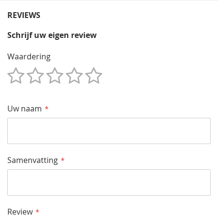
REVIEWS
Schrijf uw eigen review
Waardering
1
2
3
4
5
Star
Sterren
Sterren
Sterren
Sterren
Uw naam
Samenvatting
Review