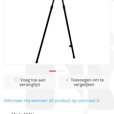
gallerij
Ga
Voeg toe aan
Toevoegen om te
naar
verlanglijst
vergelijken
het
begin
van
Informeer mij wanneer dit product op voorraad is
de
afbeeldingen-