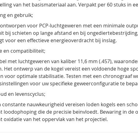
lling van het basismateriaal aan. Verpakt per
60 stuks
in e
ng en gebruik;
l ontworpen voor
PCP-luchtgeweren
met een minimale output
uit bij schieten op lange afstand en bij ongediertebestrijdi
t voor een effectieve energieoverdracht bij inslag.
e en compatibiliteit;
el met luchtgeweren van kaliber
11,6 mm (.457),
waaronder 
. Het ontwerp van de kogel vereist een voldoende hoge sp
 voor optimale stabilisatie. Testen met een chronograaf 
sinstellingen voor uw specifieke geweerconfiguratie te bepa
d en levenscyclus;
 constante nauwkeurigheid vereisen loden kogels een schon
 loodophoping die de precisie beïnvloedt. Bewaring in de o
 oxidatie van het oppervlak van het projectiel.