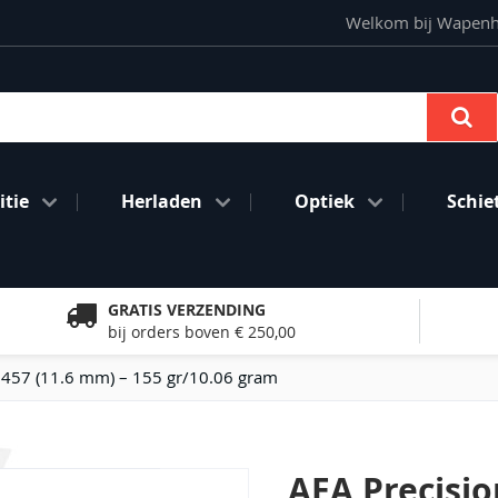
Welkom bij Wapenhan
Se
tie
Herladen
Optiek
Schie
GRATIS VERZENDING
bij orders boven € 250,00
 .457 (11.6 mm) – 155 gr/10.06 gram
AEA Precisi