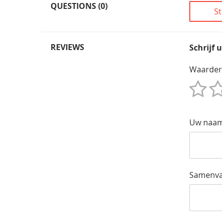
QUESTIONS (0)
St
REVIEWS
Schrijf 
Waarder
1
2
3
4
5
Star
Sterren
Sterren
Sterren
Sterren
Uw naa
Samenva