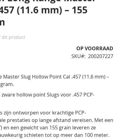
.457 (11.6 mm) – 155
am
r dit product
OP VOORRAAD
SKU
200207227
 Master Slug Hollow Point Cal .457 (11.6 mm) –
6 gram.
zware hollow point Slugs voor .457 PCP-
s zijn ontworpen voor krachtige PCP-
e prestaties op lange afstand vereisen. Met een
)
en een gewicht
van 155 grain
leveren ze
nauwkeurig schieten tot op meer dan 100 meter.