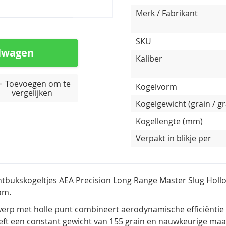
Merk / Fabrikant
SKU
lwagen
Kaliber
Toevoegen om te
Kogelvorm
vergelijken
Kogelgewicht (grain / g
Kogellengte (mm)
Verpakt in blikje per
tbukskogeltjes AEA Precision Long Range Master Slug Hollow
am.
werp
met holle punt
combineert aerodynamische efficiëntie m
eft een constant gewicht
van 155 grain
en nauwkeurige maat