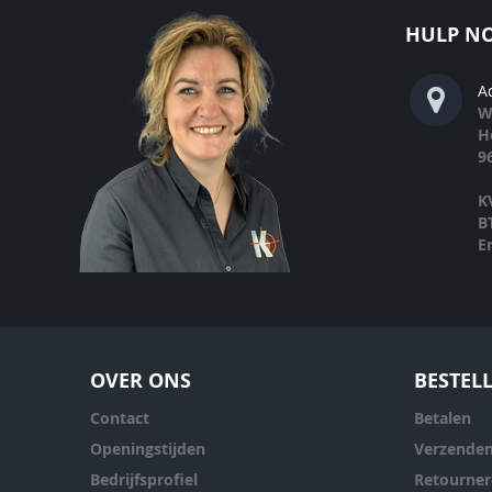
HULP NO
A
W
H
9
K
B
E
OVER ONS
BESTEL
Contact
Betalen
Openingstijden
Verzende
Bedrijfsprofiel
Retourne