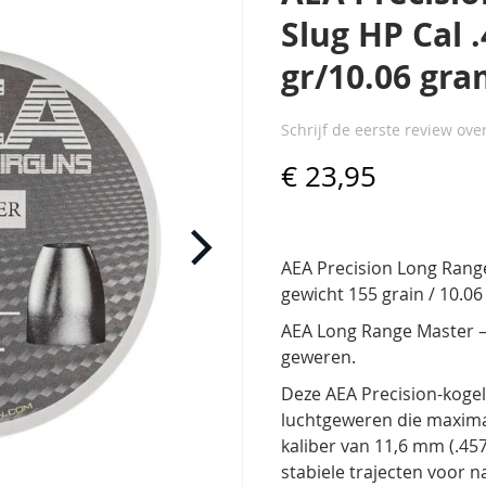
Slug HP Cal 
gr/10.06 gr
Schrijf de eerste review ove
€ 23,95
AEA Precision Long Range
gewicht 155 grain / 10.0
AEA Long Range Master – 
geweren.
Deze AEA Precision-kogel
luchtgeweren die maximal
kaliber
van 11,6 mm (.457
stabiele trajecten voor 