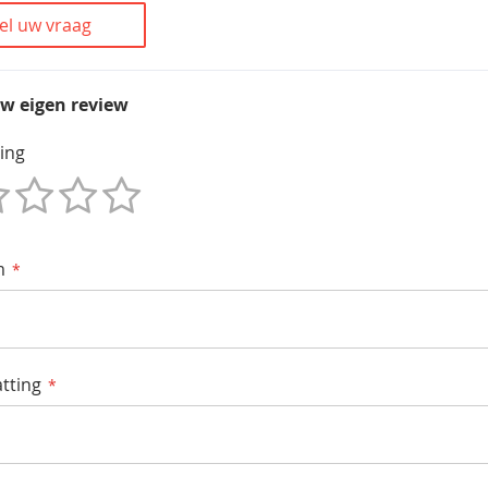
el uw vraag
uw eigen review
ing
m
tting