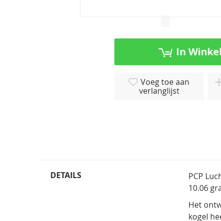
Ga
naar
het
In Winke
begin
van
de
Voeg toe aan
afbeeldingen-
verlanglijst
gallerij
DETAILS
PCP Luch
10.06 gr
Het ont
kogel he