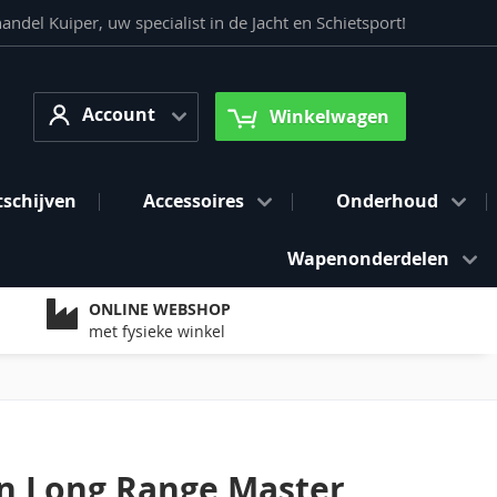
del Kuiper, uw specialist in de Jacht en Schietsport!
Account
arch
Account
Winkelwagen
tschijven
Accessoires
Onderhoud
Wapenonderdelen
ONLINE WEBSHOP
met fysieke winkel
on Long Range Master