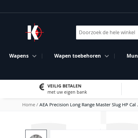
Ga
naar
de
inhoud
Search
Wapens
Wapen toebehoren
Muni
VEILIG BETALEN
met uw eigen bank
Home
AEA Precision Long Range Master Slug HP Cal
Ga