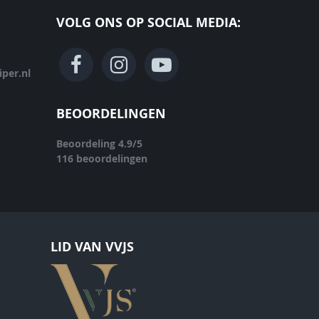
VOLG ONS OP SOCIAL MEDIA:
per.nl
BEOORDELINGEN
Beoordeling
4.9
/
5
116
beoordelingen
LID VAN VVJS