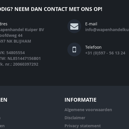
DIG? NEEM DAN CONTACT MET ONS OP!
dres
E-mail
apenhandel Kuiper BV
info@wapenhandelkui
oofdweg 44
697 NK BLIJHAM
Telefoon
VK: 54805554
+31 (0)597 - 56 13 24
TW: NL851447156B01
rk. nr.: 20060397292
LEN
INFORMATIE
Algemene voorwaarden
n
Disclaimer
ren
Privacy statement