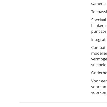
samenste
Toepassi
Speciaa
blinken 
punt
zorg
Integrati
Compatib
modellen
vermogen
snelheid
Onderhou
Voor een
voorkomt
voorkomt