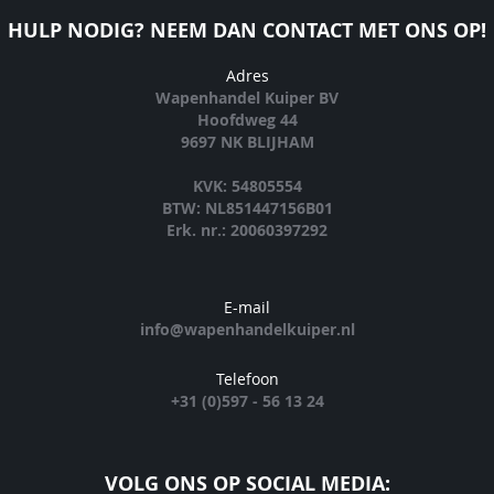
HULP NODIG? NEEM DAN CONTACT MET ONS OP!
Adres
Wapenhandel Kuiper BV
Hoofdweg 44
9697 NK BLIJHAM
KVK: 54805554
BTW: NL851447156B01
Erk. nr.: 20060397292
E-mail
info@wapenhandelkuiper.nl
Telefoon
+31 (0)597 - 56 13 24
VOLG ONS OP SOCIAL MEDIA: