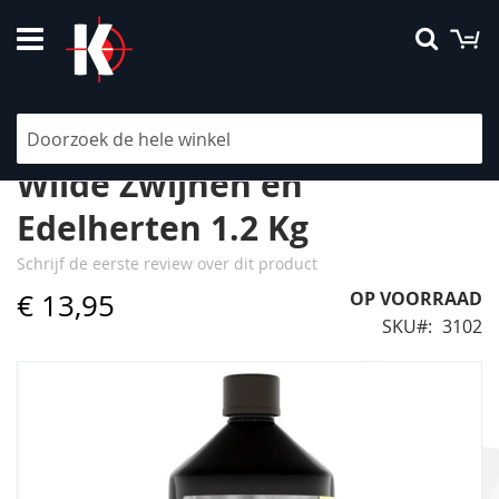
Ga
W
Searc
naar
de
inhoud
1a-OrigiTar Lokmiddel voor
Wilde Zwijnen en
Edelherten 1.2 Kg
Schrijf de eerste review over dit product
€ 13,95
OP VOORRAAD
SKU
3102
Ga
naar
het
einde
van
de