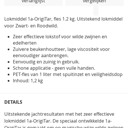
verlanglijst
vergelijken
de
afbeeldingen-
gallerij
Lokmiddel 1a-OrigiTar, fles 1.2 kg. Uitstekend lokmiddel
voor Zwart- en Roodwild.
Zeer effectieve lokstof voor wilde zwijnen en
edelherten
Zuivere beukenhoutteer, lage viscositeit voor
eenvoudiger aanbrengen.
Eenvoudig en zuinig in gebruik.
Schone applicatie - geen vuile handen.
PET-fles van 1 liter met spuitinzet en veiligheidsdop
Inhoud: 1,2 kg
DETAILS
Uitstekende jachtresultaten met het zeer effectieve
lokmiddel 1a-OrigiTar.
De speciaal ontwikkelde
1a-
OrigiTar
is gemaakt om
op magische wijze wilde zwijnen