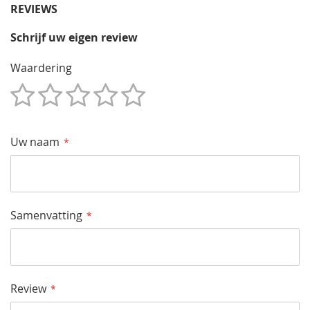
REVIEWS
Schrijf uw eigen review
Waardering
1
2
3
4
5
Star
Sterren
Sterren
Sterren
Sterren
Uw naam
Samenvatting
Review