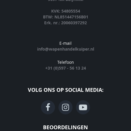
KVK: 54805554
BTW: NL851447156B01
Erk. nr.: 20060397292
E-mail
info@wapenhandelkuiper.nl
Telefoon
+31 (0)597 - 56 13 24
VOLG ONS OP SOCIAL MEDIA:
BEOORDELINGEN