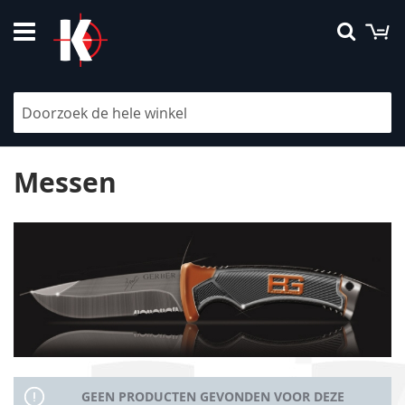
Ga
W
Searc
naar
de
inhoud
Filteren
Messen
GEEN PRODUCTEN GEVONDEN VOOR DEZE