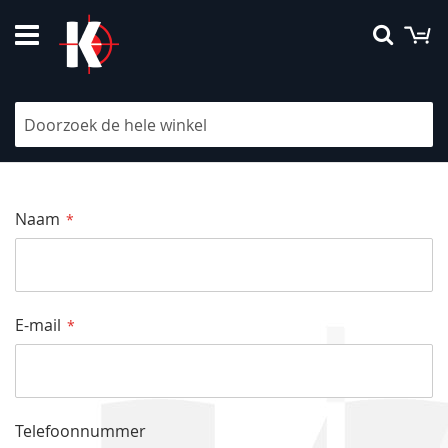
Ga
W
Searc
naar
de
inhoud
Neem contact met ons op
Naam
E-mail
Telefoonnummer