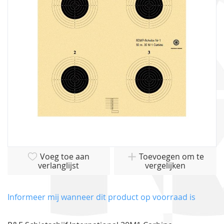
afbeeldingen-
gallerij
Ga
Voeg toe aan
Toevoegen om te
naar
verlanglijst
vergelijken
het
begin
van
Informeer mij wanneer dit product op voorraad is
de
afbeeldingen-