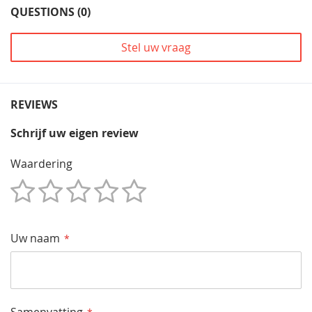
QUESTIONS (0)
Stel uw vraag
REVIEWS
Schrijf uw eigen review
Waardering
1
2
3
4
5
Star
Sterren
Sterren
Sterren
Sterren
Uw naam
Samenvatting