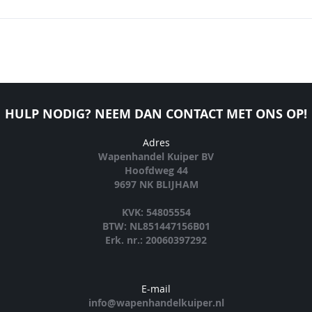
HULP NODIG? NEEM DAN CONTACT MET ONS OP!
Adres
Wapenhandel Kuiper BV
Hoofdweg 44
9697 NK BLIJHAM
KVK: 54805554
BTW: NL851447156B01
Erk. nr.: 20060397292
E-mail
info@wapenhandelkuiper.nl