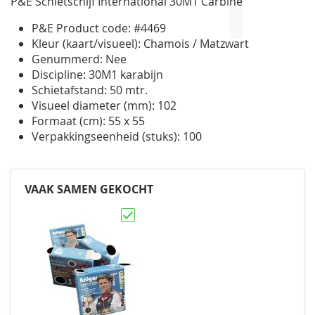
P&E Schietschijf International 30M1 Carbine
gallerij
P&E Product code: #4469
Kleur (kaart/visueel): Chamois / Matzwart
Genummerd: Nee
Discipline: 30M1 karabijn
Schietafstand: 50 mtr.
Visueel diameter (mm): 102
Formaat (cm): 55 x 55
Verpakkingseenheid (stuks): 100
VAAK SAMEN GEKOCHT