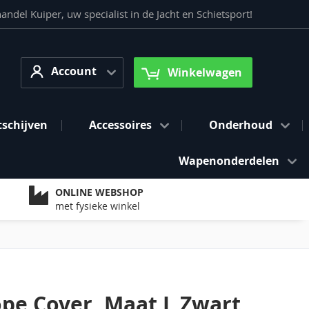
del Kuiper, uw specialist in de Jacht en Schietsport!
Account
arch
Account
Winkelwagen
tschijven
Accessoires
Onderhoud
Wapenonderdelen
ONLINE WEBSHOP
met fysieke winkel
ope Cover, Maat L Zwart