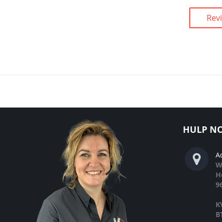
Rev
HULP NO
A
W
H
9
K
B