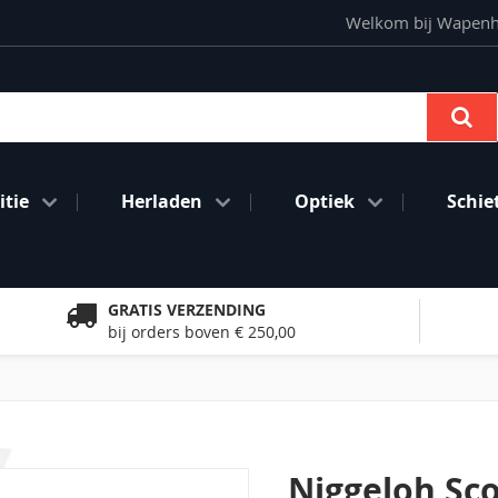
Welkom bij Wapenhan
Se
tie
Herladen
Optiek
Schie
GRATIS VERZENDING
bij orders boven € 250,00
Niggeloh Sc