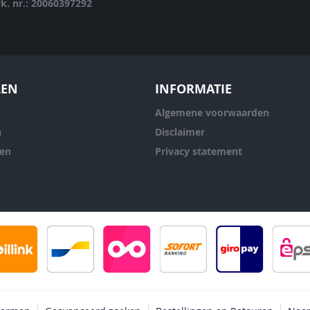
rk. nr.: 20060397292
LEN
INFORMATIE
Algemene voorwaarden
n
Disclaimer
ren
Privacy statement