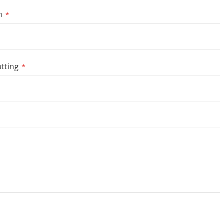
m
tting