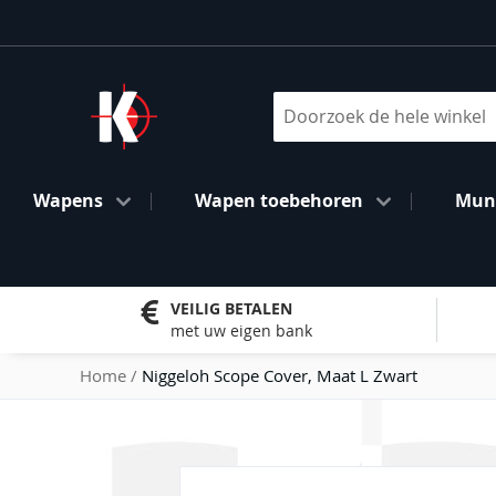
Ga
naar
de
inhoud
Search
Wapens
Wapen toebehoren
Muni
VEILIG BETALEN
met uw eigen bank
Home
Niggeloh Scope Cover, Maat L Zwart
Ga