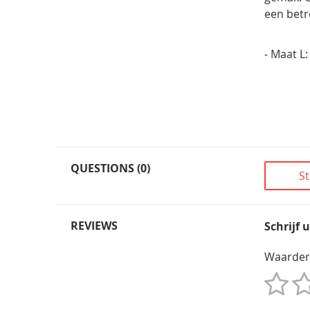
een betr
- Maat L
QUESTIONS (0)
St
REVIEWS
Schrijf 
Waarder
1
2
3
4
5