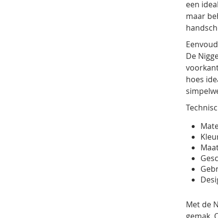
een idea
maar beh
handscho
Eenvoudi
De Nigge
voorkant
hoes ide
simpelwe
Technisc
Mate
Kleu
Maat
Gesc
Gebr
Desi
Met de N
gemak. Of