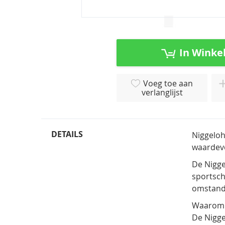
Ga
naar
het
In Winke
begin
van
de
Voeg toe aan
afbeeldingen-
verlanglijst
gallerij
DETAILS
Niggeloh
waardevol
De Nigge
sportsch
omstand
Waarom k
De Nigge