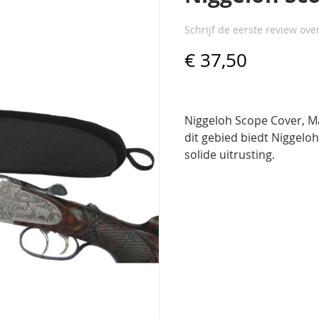
Schrijf de eerste review ove
€ 37,50
Niggeloh Scope Cover, M
dit gebied biedt Niggelo
solide uitrusting.