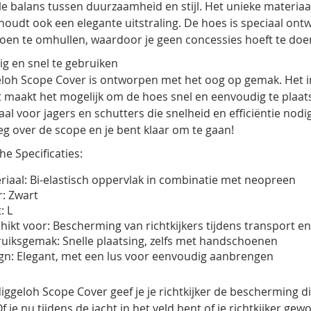
le balans tussen duurzaamheid en stijl. Het unieke materiaa
oudt ook een elegante uitstraling. De hoes is speciaal ontw
en te omhullen, waardoor je geen concessies hoeft te doe
g en snel te gebruiken
loh Scope Cover is ontworpen met het oog op gemak. Het i
 maakt het mogelijk om de hoes snel en eenvoudig te plaat
aal voor jagers en schutters die snelheid en efficiëntie nodi
g over de scope en je bent klaar om te gaan!
he Specificaties:
riaal: Bi-elastisch oppervlak in combinatie met neopreen
r: Zwart
: L
hikt voor: Bescherming van richtkijkers tijdens transport e
uiksgemak: Snelle plaatsing, zelfs met handschoenen
gn: Elegant, met een lus voor eenvoudig aanbrengen
iggeloh Scope Cover geef je je richtkijker de bescherming die
 je nu tijdens de jacht in het veld bent of je richtkijker ge