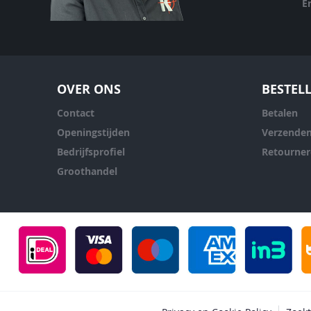
E
OVER ONS
BESTEL
Contact
Betalen
Openingstijden
Verzende
Bedrijfsprofiel
Retourne
Groothandel