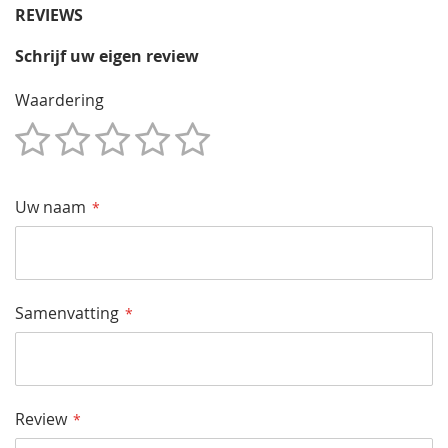
REVIEWS
Schrijf uw eigen review
Waardering
1
2
3
4
5
Star
Sterren
Sterren
Sterren
Sterren
Uw naam
Samenvatting
Review