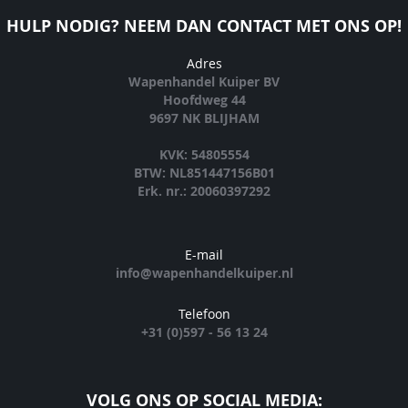
HULP NODIG? NEEM DAN CONTACT MET ONS OP!
Adres
Wapenhandel Kuiper BV
Hoofdweg 44
9697 NK BLIJHAM
KVK: 54805554
BTW: NL851447156B01
Erk. nr.: 20060397292
E-mail
info@wapenhandelkuiper.nl
Telefoon
+31 (0)597 - 56 13 24
VOLG ONS OP SOCIAL MEDIA: