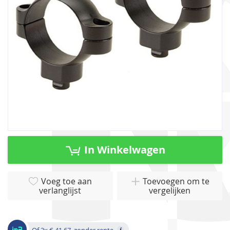
gallerij
Ga
naar
In Winkelwagen
het
begin
van
Voeg toe aan
Toevoegen om te
verlanglijst
vergelijken
de
afbeeldingen-
gallerij
Of 3x € 41,67, zonder rente