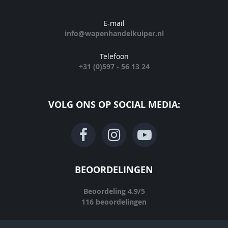
E-mail
info@wapenhandelkuiper.nl
Telefoon
+31 (0)597 - 56 13 24
VOLG ONS OP SOCIAL MEDIA:
BEOORDELINGEN
Beoordeling
4.9
/
5
116
beoordelingen