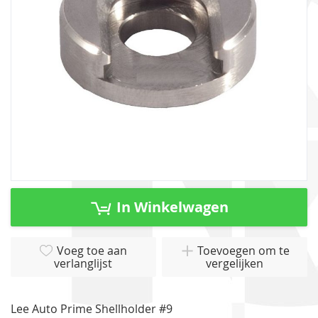
gallerij
Ga
naar
In Winkelwagen
het
begin
van
Voeg toe aan
Toevoegen om te
verlanglijst
vergelijken
de
afbeeldingen-
gallerij
Lee Auto Prime Shellholder #9