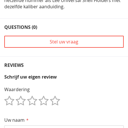
hetzelfde nummer als Lee Universal Shell Holders met
dezelfde kaliber aanduiding.
QUESTIONS (0)
Stel uw vraag
REVIEWS
Schrijf uw eigen review
Waardering
1
2
3
4
5
Star
Sterren
Sterren
Sterren
Sterren
Uw naam