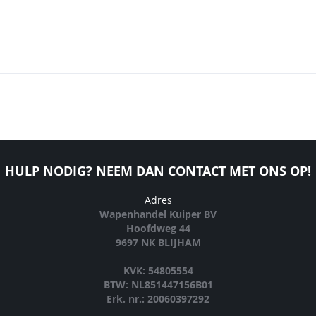
HULP NODIG? NEEM DAN CONTACT MET ONS OP!
Adres
Wapenhandel Kuiper BV
Hoofdweg 44
9697 NK BLIJHAM
KVK: 54805554
BTW: NL851447156B01
Erk. nr.: 20060397292