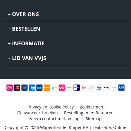
OVER ONS
BESTELLEN
INFORMATIE
LID VAN VVJS
Privacy en Cookie Policy
Zoektermen
Geavanceerd zoeken
Bestellingen en Retouren
Neem contact met ons op
Sitemap
Copyright © 2026 Wapenhandel Kuiper BV | realisatie: Online