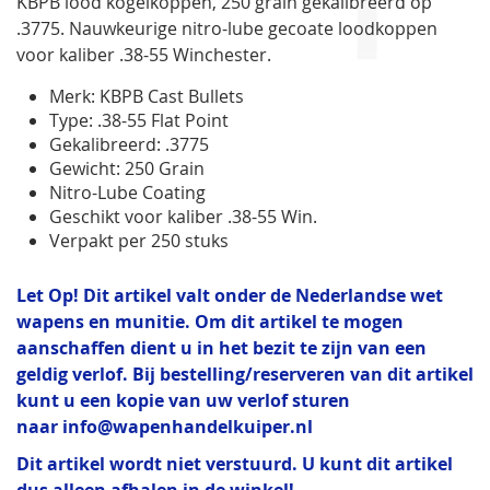
KBPB lood kogelkoppen, 250 grain gekalibreerd op
gallerij
.3775. Nauwkeurige nitro-lube gecoate loodkoppen
voor kaliber .38-55 Winchester.
Merk: KBPB Cast Bullets
Type: .38-55 Flat Point
Gekalibreerd: .3775
Gewicht: 250 Grain
Nitro-Lube Coating
Geschikt voor kaliber .38-55 Win.
Verpakt per 250 stuks
Let Op! Dit artikel valt onder de Nederlandse wet
wapens en munitie. Om dit artikel te mogen
aanschaffen dient u in het bezit te zijn van een
geldig verlof. Bij bestelling/reserveren van dit artikel
kunt u een kopie van uw verlof sturen
naar
info@wapenhandelkuiper.nl
Dit artikel wordt niet verstuurd. U kunt dit artikel