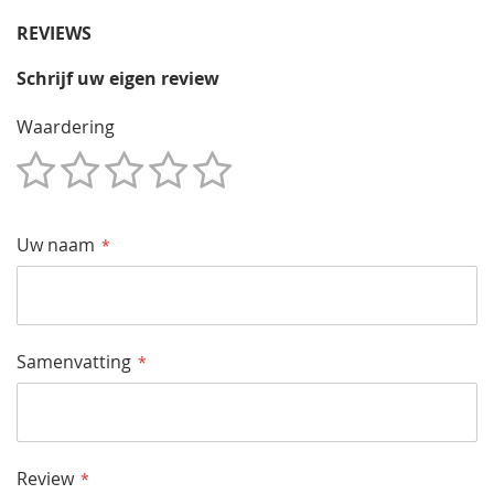
REVIEWS
Schrijf uw eigen review
Waardering
1
2
3
4
5
Star
Sterren
Sterren
Sterren
Sterren
Uw naam
Samenvatting
Review