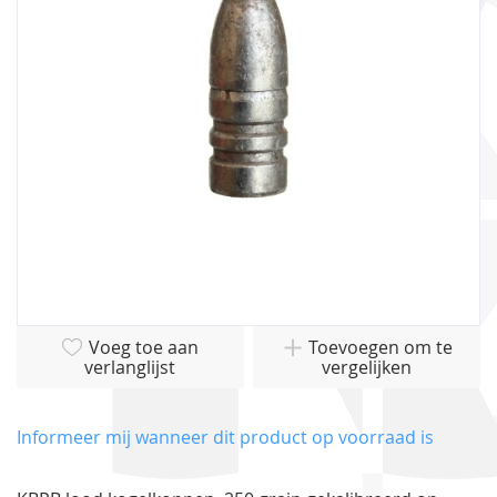
afbeeldingen-
gallerij
Ga
Voeg toe aan
Toevoegen om te
naar
verlanglijst
vergelijken
het
begin
van
Informeer mij wanneer dit product op voorraad is
de
afbeeldingen-