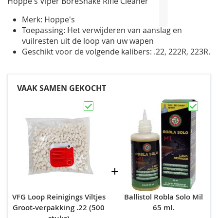
Hoppe's Viper BoreSnake Rifle Cleaner
gallerij
Merk: Hoppe's
Toepassing: Het verwijderen van aanslag en
vuilresten uit de loop van uw wapen
Geschikt voor de volgende kalibers: .22, 222R, 223R.
VAAK SAMEN GEKOCHT
VFG Loop Reinigings Viltjes
Ballistol Robla Solo Mil
Groot-verpakking .22 (500
65 ml.