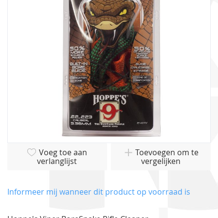
afbeeldingen-
gallerij
Ga
Voeg toe aan
Toevoegen om te
naar
verlanglijst
vergelijken
het
begin
van
Informeer mij wanneer dit product op voorraad is
de
afbeeldingen-