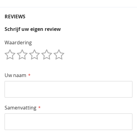
REVIEWS
Schrijf uw eigen review
Waardering
1
2
3
4
5
Star
Sterren
Sterren
Sterren
Sterren
Uw naam
Samenvatting