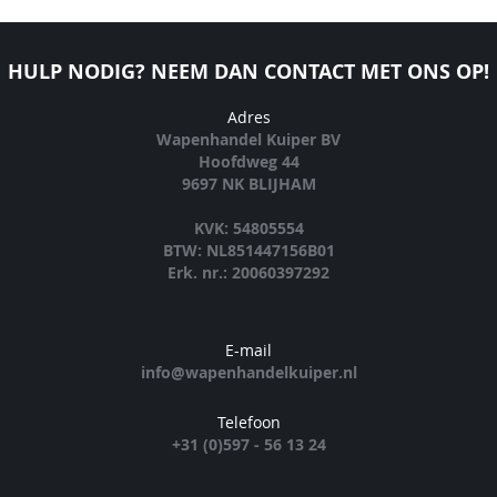
HULP NODIG? NEEM DAN CONTACT MET ONS OP!
Adres
Wapenhandel Kuiper BV
Hoofdweg 44
9697 NK BLIJHAM
KVK: 54805554
BTW: NL851447156B01
Erk. nr.: 20060397292
E-mail
info@wapenhandelkuiper.nl
Telefoon
+31 (0)597 - 56 13 24