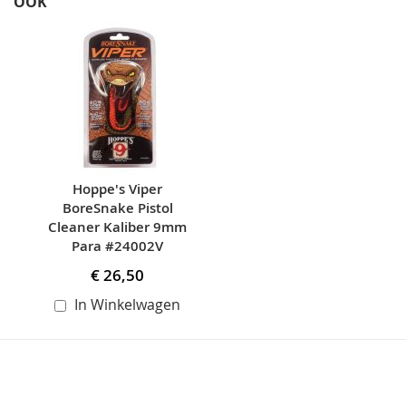
OOK
Skip
carousel
Hoppe's Viper
BoreSnake Pistol
Cleaner Kaliber 9mm
Para #24002V
€ 26,50
In Winkelwagen