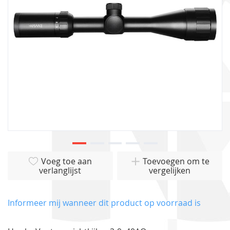
gallerij
Ga
Voeg toe aan
Toevoegen om te
naar
verlanglijst
vergelijken
het
begin
van
Informeer mij wanneer dit product op voorraad is
de
afbeeldingen-