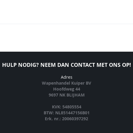
HULP NODIG? NEEM DAN CONTACT MET ONS OP!
Adres
Wapenhandel Kuiper BV
Hoofdweg 44
9697 NK BLIJHAM
KVK: 54805554
BTW: NL851447156B01
Erk. nr.: 20060397292