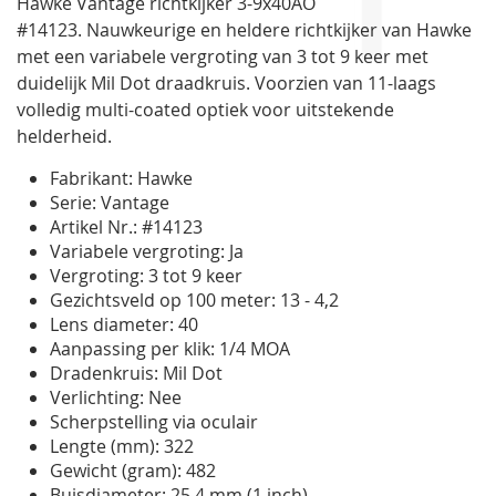
Hawke Vantage richtkijker 3-9x40AO
gallerij
#14123.
Nauwkeurige en heldere richtkijker van Hawke
met een variabele vergroting van 3 tot 9 keer met
duidelijk Mil Dot draadkruis. Voorzien van
11-laags
volledig multi-coated optiek voor uitstekende
helderheid.
Fabrikant: Hawke
Serie: Vantage
Artikel Nr.: #14123
Variabele vergroting: Ja
Vergroting: 3 tot 9 keer
Gezichtsveld op 100 meter: 13 - 4,2
Lens diameter: 40
Aanpassing per klik: 1/4 MOA
Dradenkruis: Mil Dot
Verlichting: Nee
Scherpstelling via oculair
Lengte (mm): 322
Gewicht (gram): 482
Buisdiameter: 25,4 mm (1 inch)