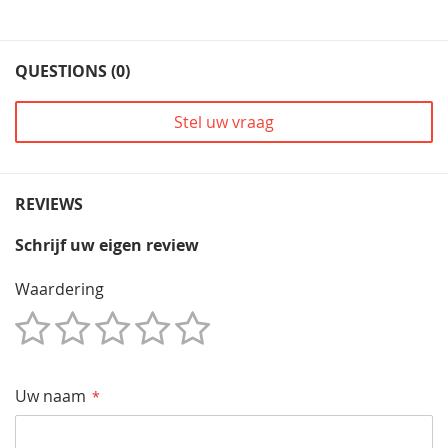
QUESTIONS (0)
Stel uw vraag
REVIEWS
Schrijf uw eigen review
Waardering
1
2
3
4
5
Star
Sterren
Sterren
Sterren
Sterren
Uw naam