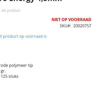
r dit product
NIET OP VOORRAAD
SKU
20020757
t product op voorraad is
 rode polymeer tip
 gr.
 125 stuks