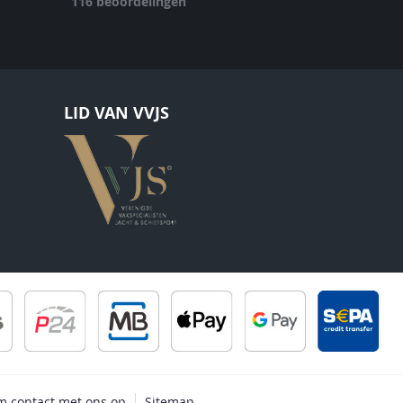
116
beoordelingen
LID VAN VVJS
 contact met ons op
Sitemap