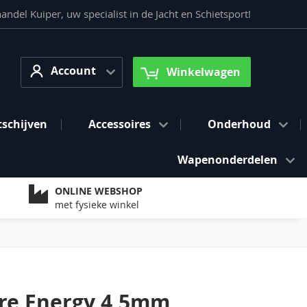
del Kuiper, uw specialist in de Jacht en Schietsport!
Account
arch
Account
Winkelwagen
tschijven
Accessoires
Onderhoud
Wapenonderdelen
ONLINE WEBSHOP
met fysieke winkel
re Energy 4,5mm