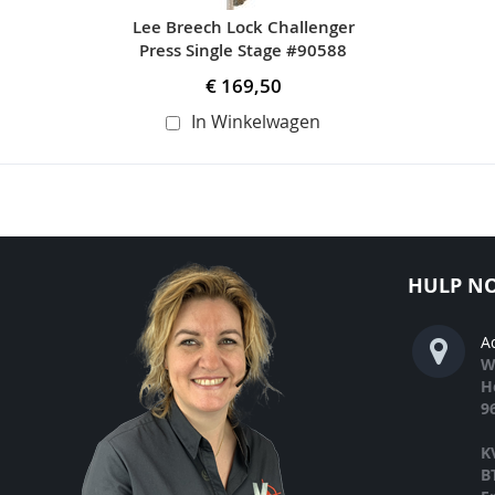
Lee Breech Lock Challenger
Press Single Stage #90588
€ 169,50
In Winkelwagen
HULP NO
A
W
H
9
K
B