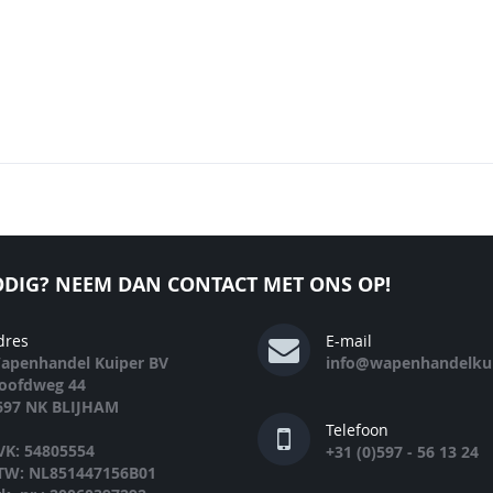
DIG? NEEM DAN CONTACT MET ONS OP!
dres
E-mail
apenhandel Kuiper BV
info@wapenhandelkui
oofdweg 44
697 NK BLIJHAM
Telefoon
VK: 54805554
+31 (0)597 - 56 13 24
TW: NL851447156B01