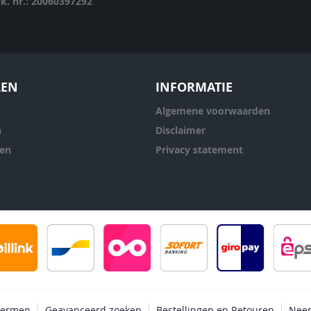
rk. nr.: 20060397292
LEN
INFORMATIE
Algemene voorwaarden
n
Disclaimer
ren
Privacy statement
termen
Geavanceerd zoeken
Bestellingen en Retouren
Neem