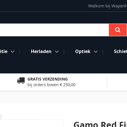
Welkom bij Wapenhan
Se
tie
Herladen
Optiek
Schie
GRATIS VERZENDING
bij orders boven € 250,00
Gamo Red Fi