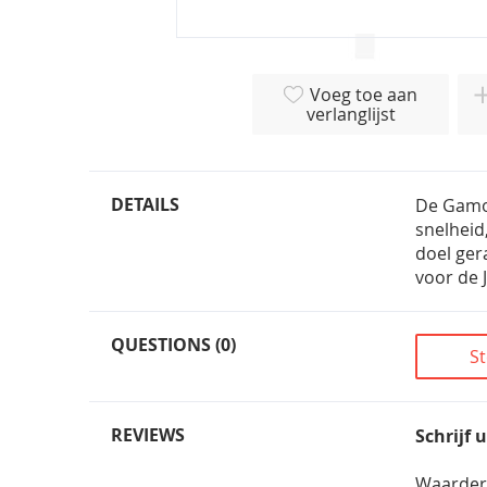
Ga
naar
Voeg toe aan
het
verlanglijst
begin
van
de
afbeeldingen-
DETAILS
De Gamo 
gallerij
snelheid
doel ger
voor de 
QUESTIONS (0)
St
REVIEWS
Schrijf 
Waarder