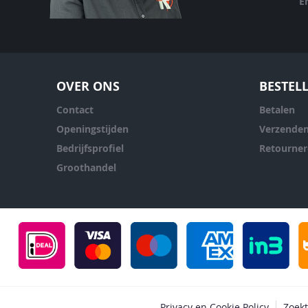
E
OVER ONS
BESTEL
Contact
Betalen
Openingstijden
Verzende
Bedrijfsprofiel
Retourne
Groothandel
Privacy en Cookie Policy
Zoek