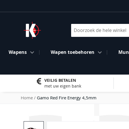
Ga
naar
de
inhoud
Search
Wapens
Wapen toebehoren
Muni
VEILIG BETALEN
met uw eigen bank
Home
Gamo Red Fire Energy 4,5mm
Ga