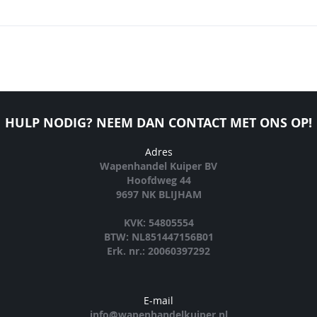
HULP NODIG? NEEM DAN CONTACT MET ONS OP!
Adres
Wapenhandel Kuiper BV
Hoofdweg 44
9697 NK BLIJHAM
KVK: 54805554
BTW: NL851447156B01
Erk. nr.: 20060397292
E-mail
info@wapenhandelkuiper.nl