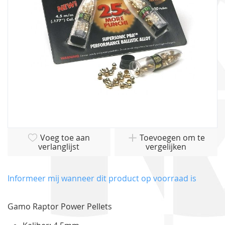
gallerij
Ga
Voeg toe aan
Toevoegen om te
naar
verlanglijst
vergelijken
het
begin
van
Informeer mij wanneer dit product op voorraad is
de
afbeeldingen-
Gamo Raptor Power Pellets
gallerij