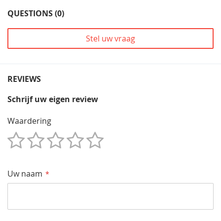
QUESTIONS (0)
Stel uw vraag
REVIEWS
Schrijf uw eigen review
Waardering
1
2
3
4
5
Star
Sterren
Sterren
Sterren
Sterren
Uw naam