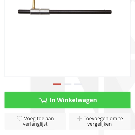
gallerij
Ga
naar
In Winkelwagen
het
begin
van
Voeg toe aan
Toevoegen om te
verlanglijst
vergelijken
de
afbeeldingen-