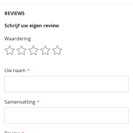
REVIEWS
Schrijf uw eigen review
Waardering
1
2
3
4
5
Star
Sterren
Sterren
Sterren
Sterren
Uw naam
Samenvatting