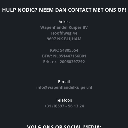
HULP NODIG? NEEM DAN CONTACT MET ONS OP!
Adres
Wapenhandel Kuiper BV
Hoofdweg 44
9697 NK BLIJHAM
KVK: 54805554
BTW: NL851447156B01
Erk. nr.: 20060397292
E-mail
info@wapenhandelkuiper.nl
Telefoon
+31 (0)597 - 56 13 24
VOLG ONS OP SOCIAL MEDIA: