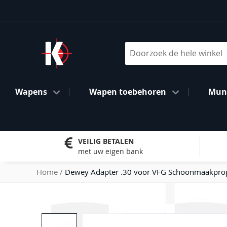
Ga
naar
de
inhoud
Search
Wapens
Wapen toebehoren
Muni
VEILIG BETALEN
met uw eigen bank
Home
Dewey Adapter .30 voor VFG Schoonmaakpro
Ga