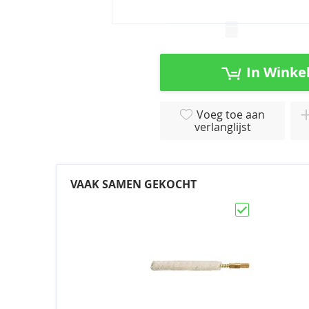
Ga
naar
het
In Winke
begin
van
de
Voeg toe aan
afbeeldingen-
verlanglijst
gallerij
VAAK SAMEN GEKOCHT