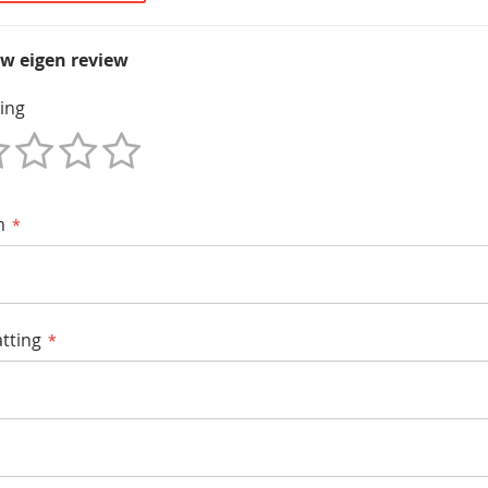
uw eigen review
ing
m
tting