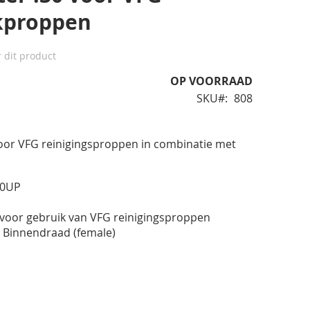
kproppen
r dit product
OP VOORRAAD
SKU
808
voor VFG reinigingsproppen in combinatie met
30UP
 voor gebruik van VFG reinigingsproppen
" Binnendraad (female)