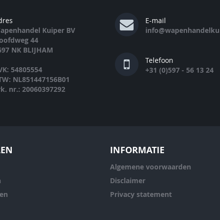
dres
E-mail
apenhandel Kuiper BV
info@wapenhandelkui
oofdweg 44
697 NK BLIJHAM
Telefoon
VK: 54805554
+31 (0)597 - 56 13 24
TW: NL851447156B01
rk. nr.: 20060397292
LEN
INFORMATIE
Algemene voorwaarden
n
Disclaimer
ren
Privacy statement