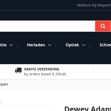
Welkom bij Wapenhan
Se
tie
Herladen
Optiek
Schie
GRATIS VERZENDING
bij orders boven € 250,00
ppen
Dewey Adapt