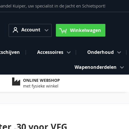
del Kuiper, uw specialist in de Jacht en Schietsport!
Account
arch
Account
Winkelwagen
tschijven
Accessoires
Onderhoud
Wapenonderdelen
ONLINE WEBSHOP
met fysieke winkel
er .30 voor VFG