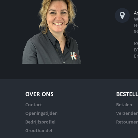
A
W
H
9
K
B
E
OVER ONS
BESTEL
Contact
Betalen
Openingstijden
Verzende
Bedrijfsprofiel
Retourne
Groothandel