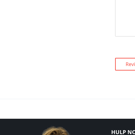
Rev
HULP NO