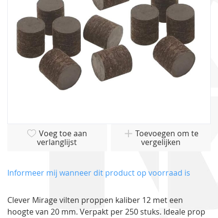
gallerij
Ga
Voeg toe aan
Toevoegen om te
naar
verlanglijst
vergelijken
het
begin
van
Informeer mij wanneer dit product op voorraad is
de
afbeeldingen-
Clever Mirage vilten proppen kaliber 12 met een
gallerij
hoogte van 20 mm. Verpakt per 250 stuks. Ideale prop