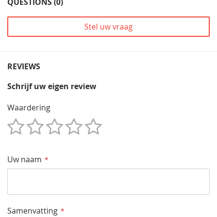
QUESTIONS (0)
Stel uw vraag
REVIEWS
Schrijf uw eigen review
Waardering
1
2
3
4
5
Star
Sterren
Sterren
Sterren
Sterren
Uw naam
Samenvatting