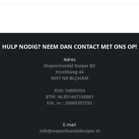
HULP NODIG? NEEM DAN CONTACT MET ONS OP!
Adres
Wapenhandel Kuiper BV
Hoofdweg 44
9697 NK BLIJHAM
KVK: 54805554
BTW: NL851447156B01
Erk. nr.: 20060397292
E-mail
info@wapenhandelkuiper.nl