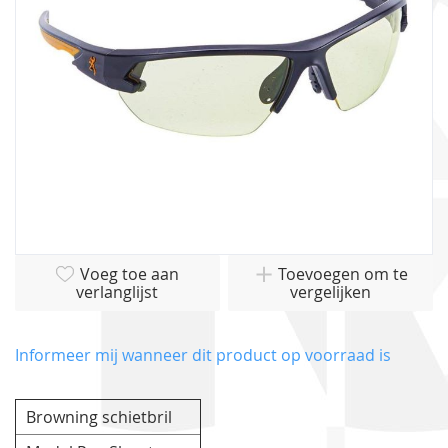
gallerij
Ga
Voeg toe aan
Toevoegen om te
naar
verlanglijst
vergelijken
het
begin
van
Informeer mij wanneer dit product op voorraad is
de
afbeeldingen-
Browning schietbril
gallerij