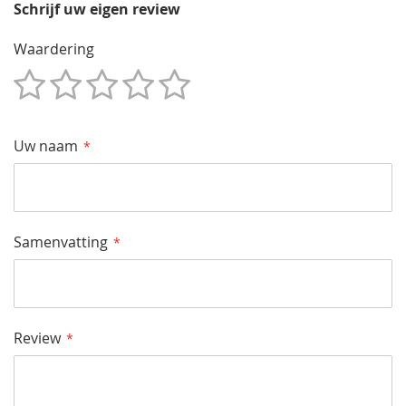
Schrijf uw eigen review
Waardering
1
2
3
4
5
Star
Sterren
Sterren
Sterren
Sterren
Uw naam
Samenvatting
Review