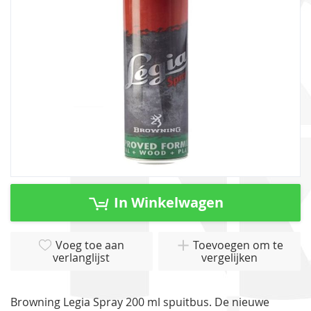
gallerij
Ga
naar
In Winkelwagen
het
begin
van
Voeg toe aan
Toevoegen om te
verlanglijst
vergelijken
de
afbeeldingen-
gallerij
Browning Legia Spray 200 ml spuitbus. De nieuwe