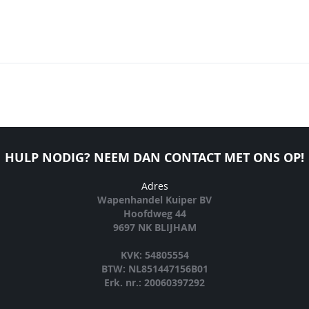
HULP NODIG? NEEM DAN CONTACT MET ONS OP!
Adres
Wapenhandel Kuiper BV
Hoofdweg 44
9697 NK BLIJHAM
KVK: 54805554
BTW: NL851447156B01
Erk. nr.: 20060397292