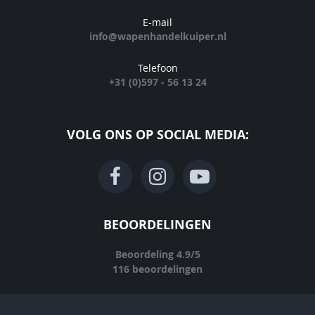
E-mail
info@wapenhandelkuiper.nl
Telefoon
+31 (0)597 - 56 13 24
VOLG ONS OP SOCIAL MEDIA:
BEOORDELINGEN
Beoordeling
4.9
/
5
116
beoordelingen