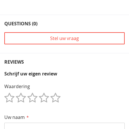
QUESTIONS (0)
Stel uw vraag
REVIEWS
Schrijf uw eigen review
Waardering
1
2
3
4
5
Star
Sterren
Sterren
Sterren
Sterren
Uw naam