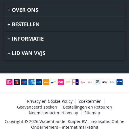
OVER ONS
BESTELLEN
INFORMATIE
LID VAN VVJS
Privacy en Cookie Policy
Zoektermen
Geavanceerd zoeken
Bestellingen en Retouren
Neem contact met ons op
Sitemap
Copyright © 2026 Wapenhandel Kuiper BV | realisatie: Online
Ondernemers - internet marketing