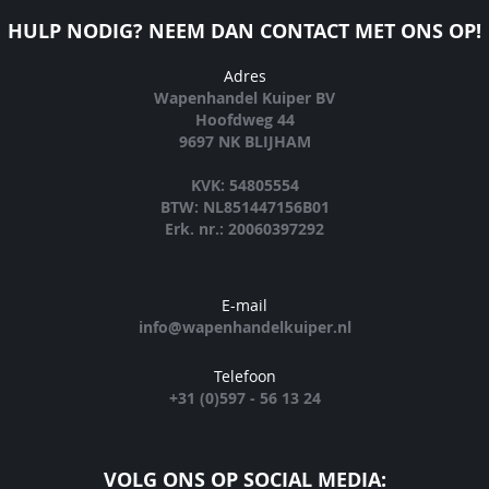
HULP NODIG? NEEM DAN CONTACT MET ONS OP!
Adres
Wapenhandel Kuiper BV
Hoofdweg 44
9697 NK BLIJHAM
KVK: 54805554
BTW: NL851447156B01
Erk. nr.: 20060397292
E-mail
info@wapenhandelkuiper.nl
Telefoon
+31 (0)597 - 56 13 24
VOLG ONS OP SOCIAL MEDIA: