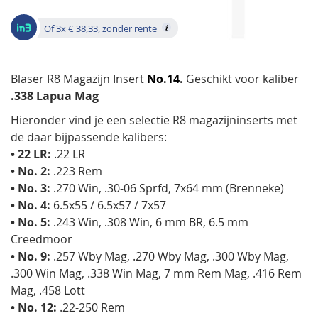
gallerij
Of 3x € 38,33, zonder rente
Blaser R8 Magazijn Insert
No.14
.
Geschikt voor kaliber
.338 Lapua Mag
Hieronder vind je een selectie R8 magazijninserts met
de daar bijpassende kalibers:
• 22 LR:
.22 LR
• No. 2:
.223 Rem
• No. 3:
.270 Win, .30-06 Sprfd, 7x64 mm (Brenneke)
• No. 4:
6.5x55 / 6.5x57 / 7x57
• No. 5:
.243 Win, .308 Win, 6 mm BR, 6.5 mm
Creedmoor
• No. 9:
.257 Wby Mag, .270 Wby Mag, .300 Wby Mag,
.300 Win Mag, .338 Win Mag, 7 mm Rem Mag, .416 Rem
Mag, .458 Lott
• No. 12:
.22-250 Rem