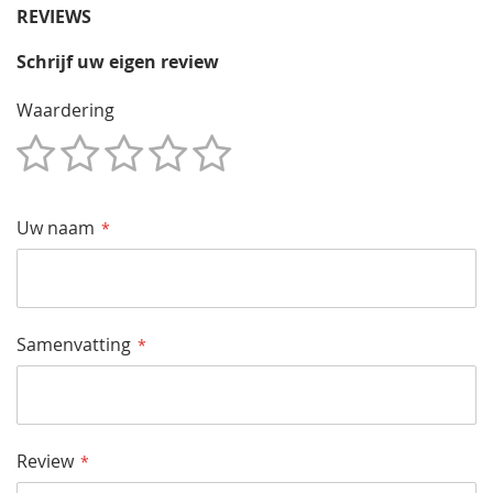
REVIEWS
Schrijf uw eigen review
Waardering
1
2
3
4
5
Star
Sterren
Sterren
Sterren
Sterren
Uw naam
Samenvatting
Review