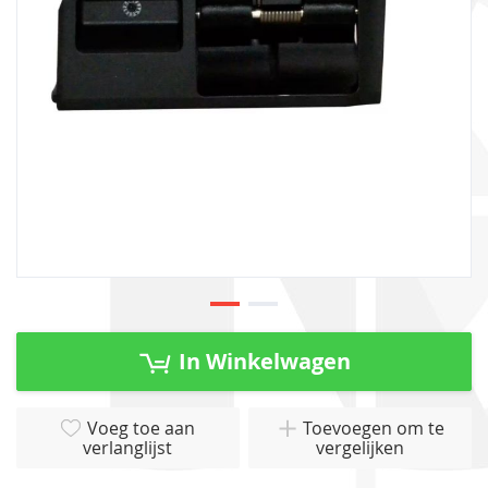
gallerij
Ga
naar
In Winkelwagen
het
begin
van
Voeg toe aan
Toevoegen om te
verlanglijst
vergelijken
de
afbeeldingen-