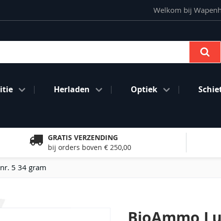
Welkom bij Wapenhan
Se
tie
Herladen
Optiek
Schie
GRATIS VERZENDING
bij orders boven € 250,00
nr. 5 34 gram
BioAmmo Lu