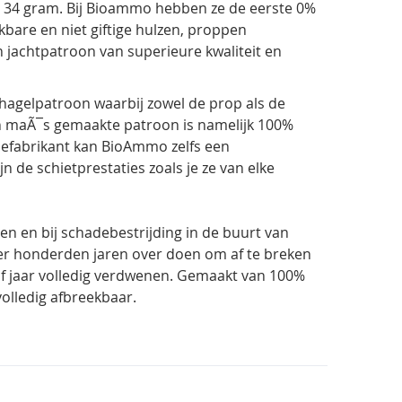
5 34 gram. Bij Bioammo hebben ze de eerste 0%
bare en niet giftige hulzen, proppen
n jachtpatroon van superieure kwaliteit en
 hagelpatroon waarbij zowel de prop als de
an maÃ¯s gemaakte patroon is namelijk 100%
itiefabrikant kan BioAmmo zelfs een
 de schietprestaties zoals je ze van elke
en en bij schadebestrijding in de buurt van
r honderden jaren over doen om af te breken
 jaar volledig verdwenen. Gemaakt van 100%
 volledig afbreekbaar.