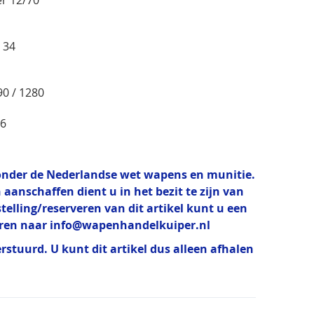
er 12/70
 34
m
90 / 1280
16
t onder de Nederlandse wet wapens en munitie.
 aanschaffen dient u in het bezit te zijn van
estelling/reserveren van dit artikel kunt u een
uren naar
info@wapenhandelkuiper.nl
erstuurd. U kunt dit artikel dus alleen afhalen