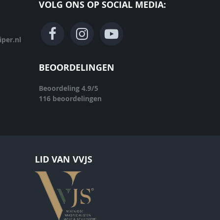
VOLG ONS OP SOCIAL MEDIA:
per.nl
BEOORDELINGEN
Beoordeling
4.9
/
5
116
beoordelingen
LID VAN VVJS