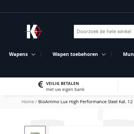
Ga
naar
de
inhoud
Search
Wapens
Wapen toebehoren
Muni
VEILIG BETALEN
met uw eigen bank
Home
BioAmmo Lux High Performance Steel Kal. 12 
Ga