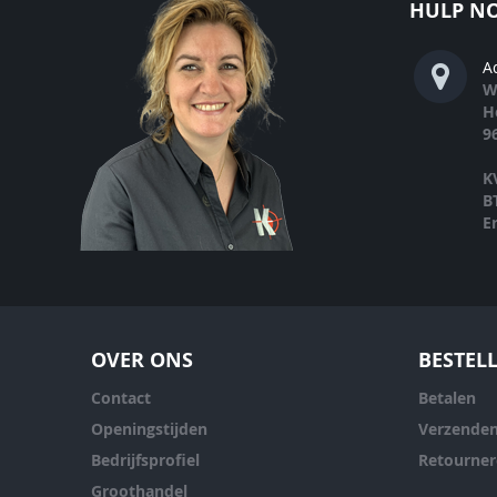
HULP NO
A
W
H
9
K
B
E
OVER ONS
BESTEL
Contact
Betalen
Openingstijden
Verzende
Bedrijfsprofiel
Retourne
Groothandel