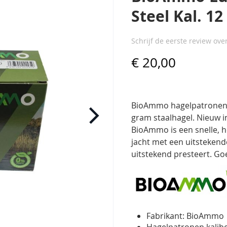
Steel Kal. 12
Schrijf de eerste review ove
€ 20,00
BioAmmo hagelpatronen L
gram staalhagel. Nieuw i
BioAmmo is een snelle, 
jacht met een uitstekend
uitstekend presteert. Go
Fabrikant: BioAmmo