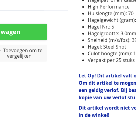
Hagelpatronen kalib
High Performance
Hulslengte (mm): 70
Hagelgewicht (gram):
Hagel Nr.: 5
lwagen
Hagelgrootte: 3.0m
Snelheid (m/s/fps): 3
Hagel: Steel Shot
Toevoegen om te
Culot hoogte (mm): 
vergelijken
Verpakt per 25 stuks
Let Op! Dit artikel val
Om dit artikel te mogen
een geldig verlof. Bij b
kopie van uw verlof st
Dit artikel wordt niet v
in de winkel!