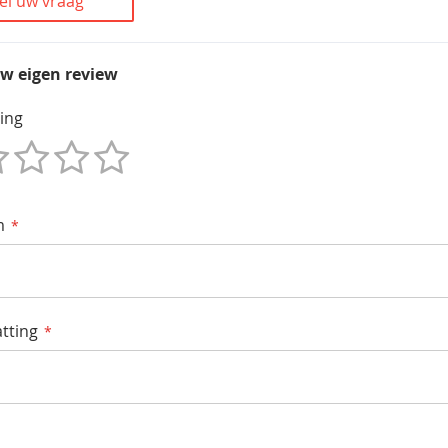
el uw vraag
uw eigen review
ing
m
tting