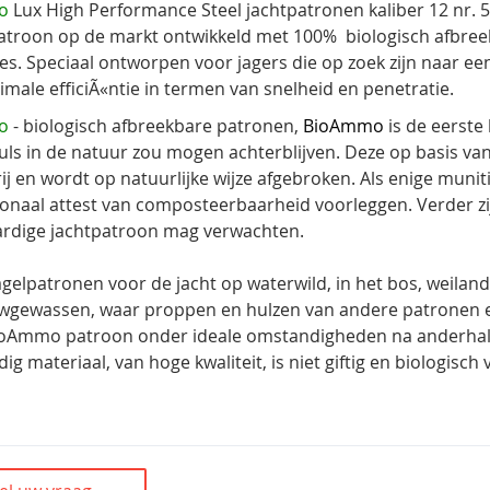
o
Lux High Performance Steel jachtpatronen kaliber 12 nr. 
patroon op de markt ontwikkeld met 100% biologisch afbreek
es. Speciaal ontworpen voor jagers die op zoek zijn naar ee
male efficiÃ«ntie in termen van snelheid en penetratie.
o
- biologisch afbreekbare patronen,
BioAmmo
is de eerste
uls in de natuur zou mogen achterblijven. Deze op basis v
vrij en wordt op natuurlijke wijze afgebroken. Als enige mun
ionaal attest van composteerbaarheid voorleggen. Verder zijn
rdige jachtpatroon mag verwachten.
agelpatronen voor de jacht op waterwild, in het bos, weiland
gewassen, waar proppen en hulzen van andere patronen e
ioAmmo patroon onder ideale omstandigheden na anderhalf
ig materiaal, van hoge kwaliteit, is niet giftig en biologisch