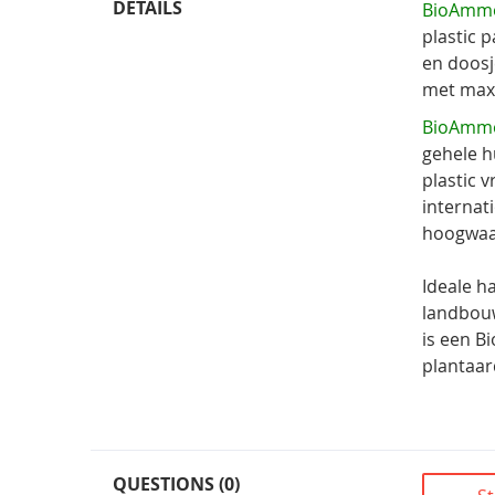
DETAILS
BioAmm
plastic 
en doosj
met maxi
BioAmm
gehele h
plastic 
internat
hoogwaa
Ideale h
landbouw
is een B
plantaard
QUESTIONS (0)