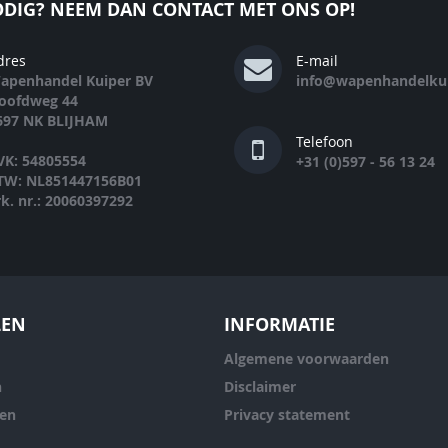
DIG? NEEM DAN CONTACT MET ONS OP!
dres
E-mail
apenhandel Kuiper BV
info@wapenhandelkui
oofdweg 44
697 NK BLIJHAM
Telefoon
VK: 54805554
+31 (0)597 - 56 13 24
TW: NL851447156B01
rk. nr.: 20060397292
LEN
INFORMATIE
Algemene voorwaarden
n
Disclaimer
ren
Privacy statement