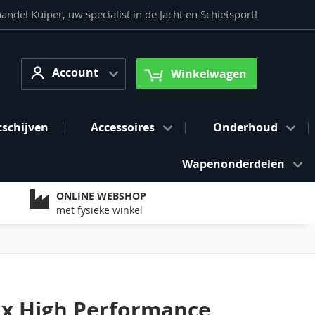
del Kuiper, uw specialist in de Jacht en Schietsport!
Account
arch
Account
Winkelwagen
tschijven
Accessoires
Onderhoud
Wapenonderdelen
ONLINE WEBSHOP
met fysieke winkel
x High Performance