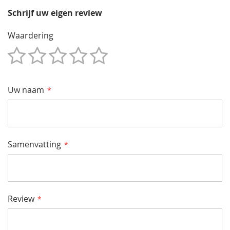
Schrijf uw eigen review
Waardering
1
2
3
4
5
Star
Sterren
Sterren
Sterren
Sterren
Uw naam
Samenvatting
Review