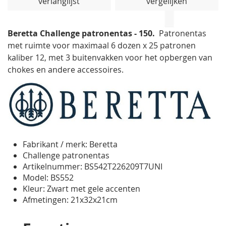
verlanglijst
vergelijken
de
afbeeldingen-
gallerij
Beretta Challenge patronentas - 150.
Patronentas
met ruimte voor maximaal 6 dozen x 25 patronen
kaliber 12, met 3 buitenvakken voor het opbergen van
chokes en andere accessoires.
Fabrikant / merk: Beretta
Challenge patronentas
Artikelnummer: BS542T226209T7UNI
Model:
BS552
Kleur: Zwart met gele accenten
Afmetingen:
21x32x21cm