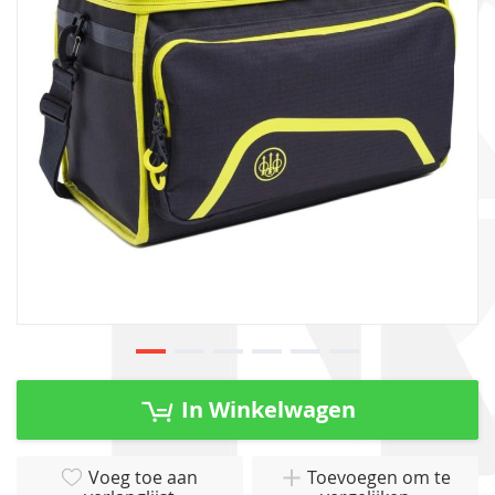
afbeeldingen-
gallerij
Ga
naar
In Winkelwagen
het
begin
van
Voeg toe aan
Toevoegen om te