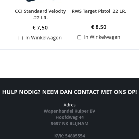
CCI Standaard Velocity
RWS Target Pistol .22 LR.
.22 LR.
€ 8,50
€ 7,50
In Winkelwagen
In Winkelwagen
HULP NODIG? NEEM DAN CONTACT MET ONS OP!
Adres
Wapenhandel Kuiper BV
Hoofdweg 44
9697 NK BLIJHAM
KVK: 54805554