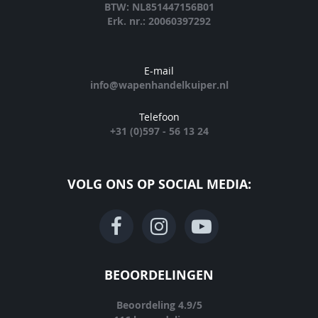
BTW: NL851447156B01
Erk. nr.: 20060397292
E-mail
info@wapenhandelkuiper.nl
Telefoon
+31 (0)597 - 56 13 24
VOLG ONS OP SOCIAL MEDIA:
BEOORDELINGEN
Beoordeling
4.9
/
5