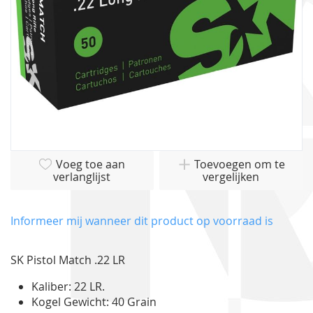
Ga
Voeg toe aan
Toevoegen om te
naar
verlanglijst
vergelijken
het
begin
van
Informeer mij wanneer dit product op voorraad is
de
afbeeldingen-
SK Pistol Match .22 LR
gallerij
Kaliber: 22 LR.
Kogel Gewicht: 40 Grain