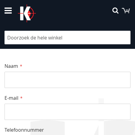
Ga
W
Searc
naar
de
inhoud
Neem contact met ons op
Naam
E-mail
Telefoonnummer