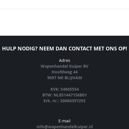
HULP NODIG? NEEM DAN CONTACT MET ONS OP!
Adres
Wapenhandel Kuiper BV
Hoofdweg 44
9697 NK BLIJHAM
KVK: 54805554
BTW: NL851447156B01
Erk. nr.: 20060397292
E-mail
info@wapenhandelkuiper.nl