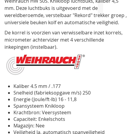
Weihrauch HW 50S. Knikloop luchtbuks, kaliber 4,5
gallerij
mm. Deze luchtbuks is uitgevoerd met de
wereldberoemde, verstelbaar "Rekord" trekker groep ,
universiele beuken kolf en automatische veiligheid.
De korrel is voorzien van verwisselbare inzet korrels,
micrometer achtervizier met 4 verschillende
inkepingen (instelbaar).
Kaliber 4.5 mm / .177
Snelheid (fabrieksopgave m/s) 250
Energie (Joule/ft-lb) 16 - 11,8
Spansysteem Knikloop
Krachtbron: Veersysteem
Capaciteit: Enkelschots
Magazijn: Nee
Veiligheid Ja, automatisch spanveiligheid