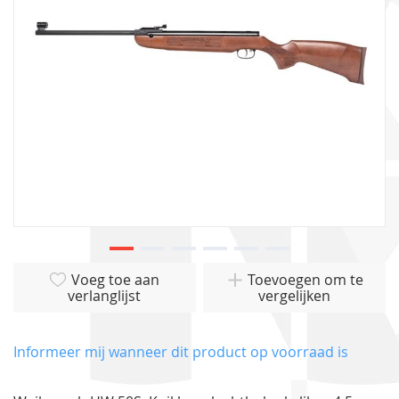
gallerij
Ga
Voeg toe aan
Toevoegen om te
naar
verlanglijst
vergelijken
het
begin
van
Informeer mij wanneer dit product op voorraad is
de
afbeeldingen-