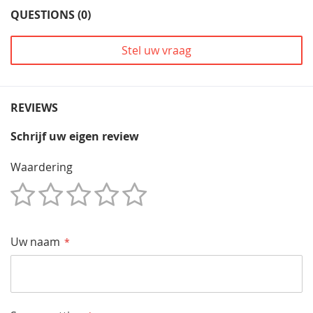
QUESTIONS (0)
Stel uw vraag
REVIEWS
Schrijf uw eigen review
Waardering
1
2
3
4
5
Star
Sterren
Sterren
Sterren
Sterren
Uw naam