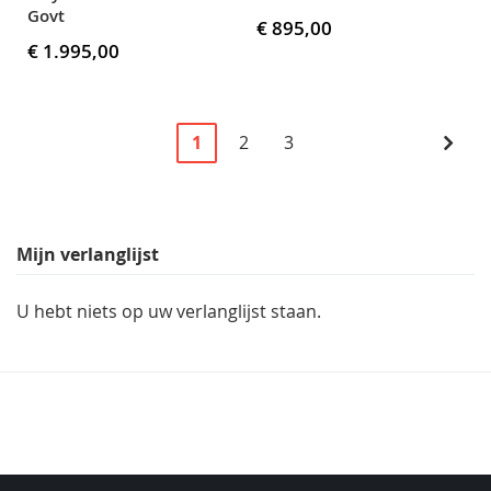
Govt
€ 895,00
€ 1.995,00
Pagina
U
Pagina
Pagina
Pagi
Volg
1
2
3
lees
momenteel
pagina
Mijn verlanglijst
U hebt niets op uw verlanglijst staan.