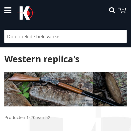
Ga
W
Searc
naar
de
inhoud
V
Filteren
h
na
la
Western replica's
so
Producten
1
-
20
van
52