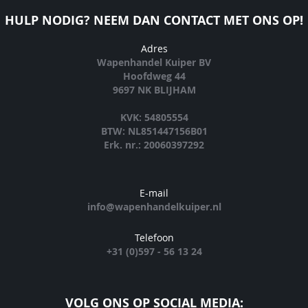
HULP NODIG? NEEM DAN CONTACT MET ONS OP!
Adres
Wapenhandel Kuiper BV
Hoofdweg 44
9697 NK BLIJHAM
KVK: 54805554
BTW: NL851447156B01
Erk. nr.: 20060397292
E-mail
info@wapenhandelkuiper.nl
Telefoon
+31 (0)597 - 56 13 24
VOLG ONS OP SOCIAL MEDIA: