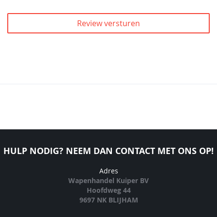
Review versturen
HULP NODIG? NEEM DAN CONTACT MET ONS OP!
Adres
Wapenhandel Kuiper BV
Hoofdweg 44
9697 NK BLIJHAM