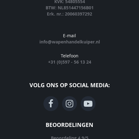
KVK: 54805554
BTW: NL851447156B01
Erk. nr.: 20060397292
E-mail
info@wapenhandelkuiper.nl
Telefoon
+31 (0)597 - 56 13 24
VOLG ONS OP SOCIAL MEDIA:
BEOORDELINGEN
Beoordeling
4.9
/
5