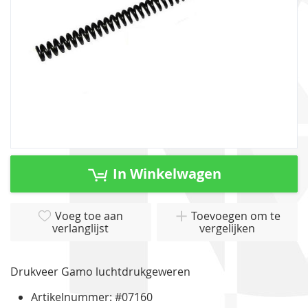
Ga
naar
In Winkelwagen
het
begin
van
Voeg toe aan
Toevoegen om te
verlanglijst
vergelijken
de
afbeeldingen-
gallerij
Drukveer Gamo luchtdrukgeweren
Artikelnummer: #07160