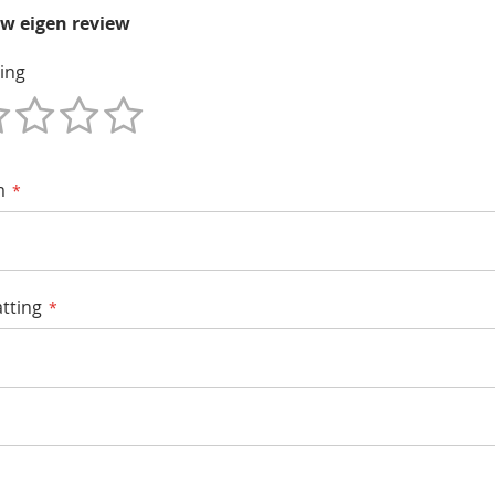
uw eigen review
ing
m
tting