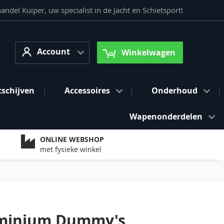
del Kuiper, uw specialist in de Jacht en Schietsport!
Account
arch
Account
Winkelwagen
tschijven
Accessoires
Onderhoud
Wapenonderdelen
ONLINE WEBSHOP
met fysieke winkel
luminium Dummy's