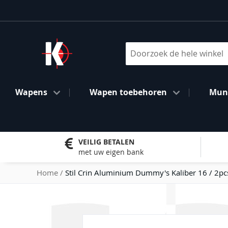
Ga
naar
de
inhoud
Search
Wapens
Wapen toebehoren
Muni
VEILIG BETALEN
met uw eigen bank
Home
Stil Crin Aluminium Dummy's Kaliber 16 / 2pc
Ga