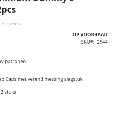
2pcs
r dit product
OP VOORRAAD
SKU
2644
my-patronen
ap Caps met verend messing slagstuk
2 stuks