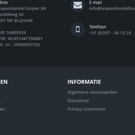
dres
E-mail
apenhandel Kuiper BV
info@wapenhandelkui
oofdweg 44
697 NK BLIJHAM
Telefoon
VK: 54805554
+31 (0)597 - 56 13 24
TW: NL851447156B01
rk. nr.: 20060397292
LEN
INFORMATIE
Algemene voorwaarden
n
Disclaimer
ren
Privacy statement