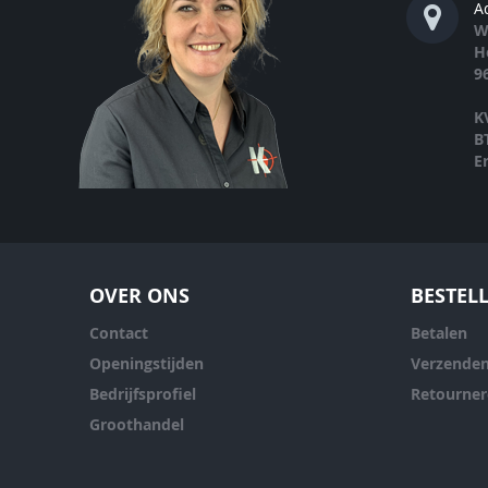
A
W
H
9
K
B
E
OVER ONS
BESTEL
Contact
Betalen
Openingstijden
Verzende
Bedrijfsprofiel
Retourne
Groothandel