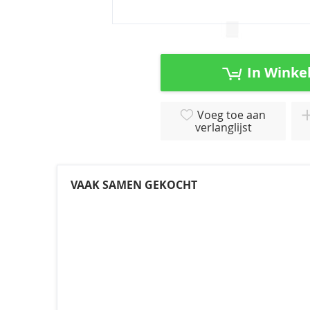
Ga
naar
het
In Winke
begin
van
de
Voeg toe aan
afbeeldingen-
verlanglijst
gallerij
VAAK SAMEN GEKOCHT