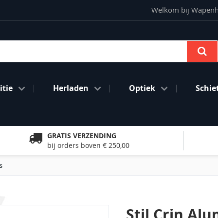
Welkom bij Wapenhan
Se
tie
Herladen
Optiek
Schie
GRATIS VERZENDING
bij orders boven € 250,00
s
Stil Crin A