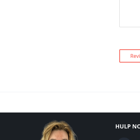
Rev
HULP NO