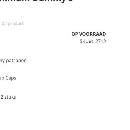
r dit product
OP VOORRAAD
SKU
2712
mmy-patronen
nap Caps
2 stuks