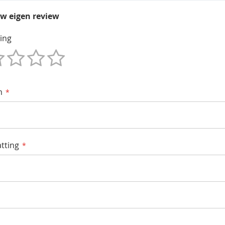
uw eigen review
ing
m
tting