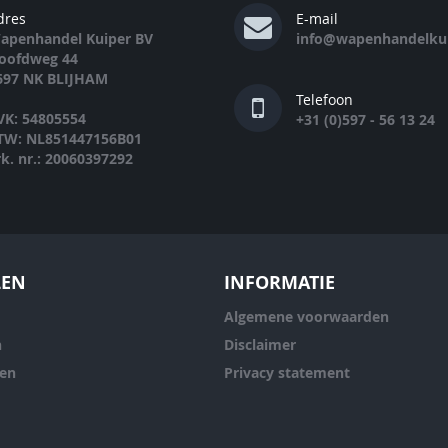
dres
E-mail
apenhandel Kuiper BV
info@wapenhandelkui
oofdweg 44
697 NK BLIJHAM
Telefoon
VK: 54805554
+31 (0)597 - 56 13 24
TW: NL851447156B01
rk. nr.: 20060397292
LEN
INFORMATIE
Algemene voorwaarden
n
Disclaimer
ren
Privacy statement