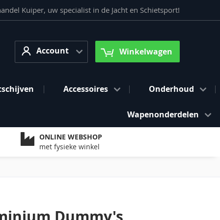
del Kuiper, uw specialist in de Jacht en Schietsport!
Account
arch
Account
Winkelwagen
tschijven
Accessoires
Onderhoud
Wapenonderdelen
ONLINE WEBSHOP
met fysieke winkel
luminium Dummy's