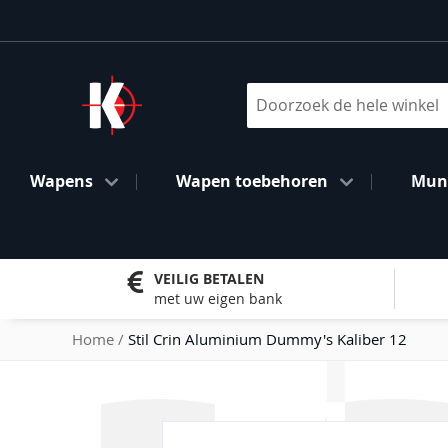
Ga
naar
de
inhoud
Search
Wapens
Wapen toebehoren
Muni
VEILIG BETALEN
met uw eigen bank
Home
Stil Crin Aluminium Dummy's Kaliber 12
Ga