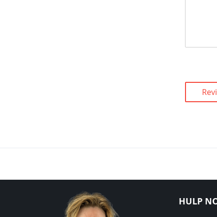
Rev
HULP NO