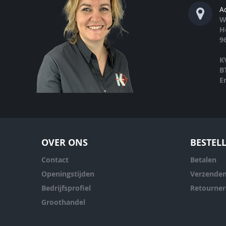
A
W
H
9
K
B
E
OVER ONS
BESTEL
Contact
Betalen
Openingstijden
Verzende
Bedrijfsprofiel
Retourne
Groothandel