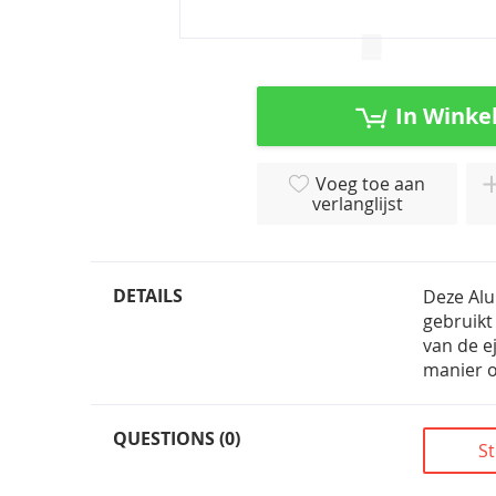
Ga
naar
het
In Winke
begin
van
de
Voeg toe aan
afbeeldingen-
verlanglijst
gallerij
DETAILS
Deze Alu
gebruikt
van de e
manier o
QUESTIONS (0)
St