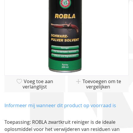
gallerij
Ga
Voeg toe aan
Toevoegen om te
naar
verlanglijst
vergelijken
het
begin
van
Informeer mij wanneer dit product op voorraad is
de
afbeeldingen-
Toepassing: ROBLA zwartkruit reiniger is de ideale
gallerij
oplosmiddel voor het verwijderen van residuen van