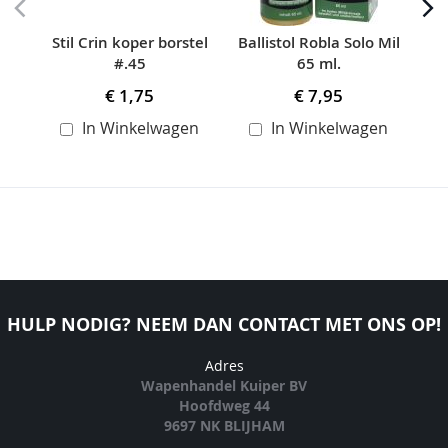
Stil Crin koper borstel
Ballistol Robla Solo Mil
Ba
#.45
65 ml.
€ 1,75
€ 7,95
In Winkelwagen
In Winkelwagen
HULP NODIG? NEEM DAN CONTACT MET ONS OP!
Adres
Wapenhandel Kuiper BV
Hoofdweg 44
9697 NK BLIJHAM