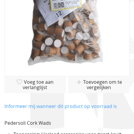
gallerij
Ga
Voeg toe aan
Toevoegen om te
naar
verlanglijst
vergelijken
het
begin
van
Informeer mij wanneer dit product op voorraad is
de
afbeeldingen-
Pedersoli Cork Wads
gallerij