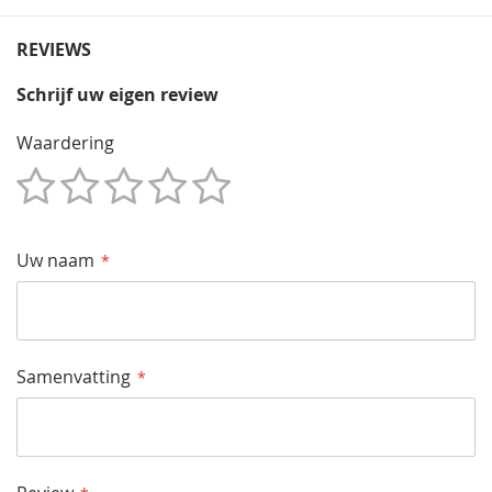
REVIEWS
Schrijf uw eigen review
Waardering
1
2
3
4
5
Star
Sterren
Sterren
Sterren
Sterren
Uw naam
Samenvatting