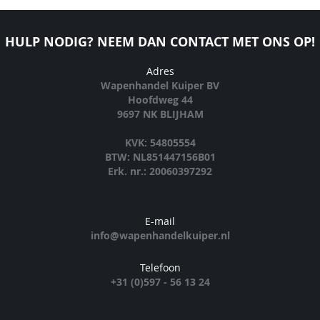
HULP NODIG? NEEM DAN CONTACT MET ONS OP!
Adres
Wapenhandel Kuiper BV
Hoofdweg 44
9697 NK BLIJHAM
KVK: 54805554
BTW: NL851447156B01
Erk. nr.: 20060397292
E-mail
info@wapenhandelkuiper.nl
Telefoon
+31 (0)597 - 56 13 24