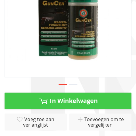
gallerij
Ga
naar
In Winkelwagen
het
begin
van
Voeg toe aan
Toevoegen om te
verlanglijst
vergelijken
de
afbeeldingen-