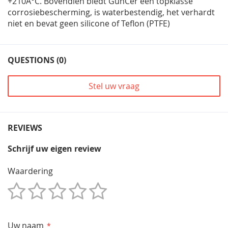
+210Â°C. Bovendien biedt GunCer een topklasse
corrosiebescherming, is waterbestendig, het verhardt
niet en bevat geen silicone of Teflon (PTFE)
QUESTIONS (0)
Stel uw vraag
REVIEWS
Schrijf uw eigen review
Waardering
1
2
3
4
5
Star
Sterren
Sterren
Sterren
Sterren
Uw naam