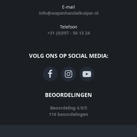
E-mail
info@wapenhandelkuiper.nl
Telefoon
+31 (0)597 - 56 13 24
VOLG ONS OP SOCIAL MEDIA:
BEOORDELINGEN
Beoordeling
4.9
/
5
116
beoordelingen