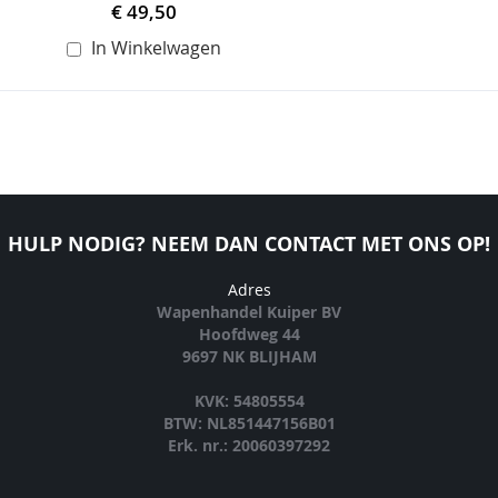
€ 49,50
In Winkelwagen
HULP NODIG? NEEM DAN CONTACT MET ONS OP!
Adres
Wapenhandel Kuiper BV
Hoofdweg 44
9697 NK BLIJHAM
KVK: 54805554
BTW: NL851447156B01
Erk. nr.: 20060397292