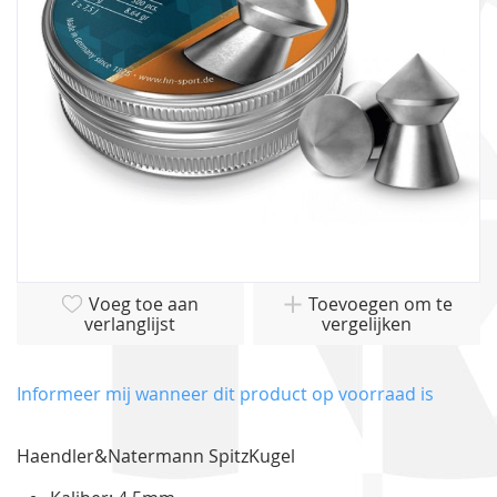
gallerij
Ga
Voeg toe aan
Toevoegen om te
naar
verlanglijst
vergelijken
het
begin
van
Informeer mij wanneer dit product op voorraad is
de
afbeeldingen-
Haendler&Natermann SpitzKugel
gallerij