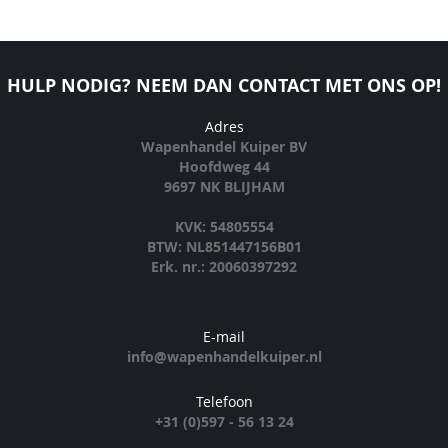
HULP NODIG? NEEM DAN CONTACT MET ONS OP!
Adres
Wapenhandel Kuiper BV
Hoofdweg 44
9697 NK BLIJHAM
KVK: 54805554
BTW: NL851447156B01
Erk. nr.: 20060397292
E-mail
info@wapenhandelkuiper.nl
Telefoon
+31 (0)597 - 56 13 24