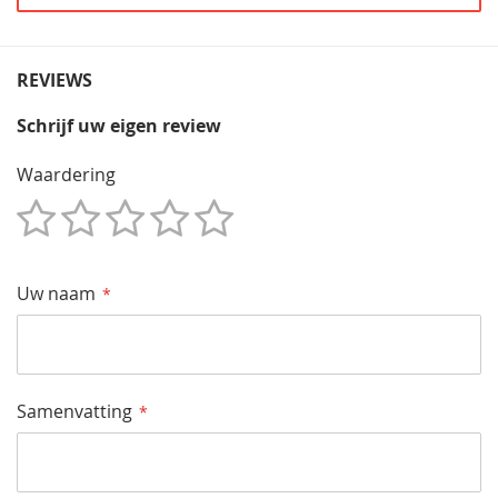
REVIEWS
Schrijf uw eigen review
Waardering
1
2
3
4
5
Star
Sterren
Sterren
Sterren
Sterren
Uw naam
Samenvatting