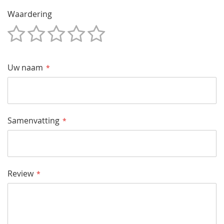
Waardering
1
2
3
4
5
Star
Sterren
Sterren
Sterren
Sterren
Uw naam
Samenvatting
Review