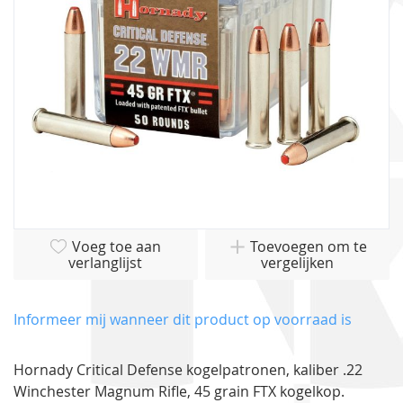
gallerij
Ga
Voeg toe aan
Toevoegen om te
naar
verlanglijst
vergelijken
het
begin
van
Informeer mij wanneer dit product op voorraad is
de
afbeeldingen-
Hornady Critical Defense kogelpatronen, kaliber .22
gallerij
Winchester Magnum Rifle, 45 grain FTX kogelkop.