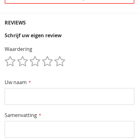
REVIEWS
Schrijf uw eigen review
Waardering
1
2
3
4
5
Star
Sterren
Sterren
Sterren
Sterren
Uw naam
Samenvatting