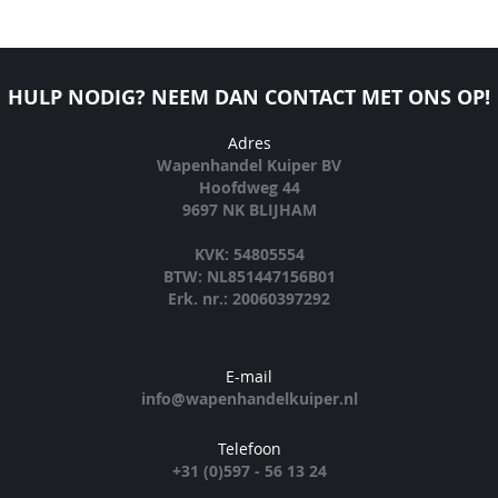
HULP NODIG? NEEM DAN CONTACT MET ONS OP!
Adres
Wapenhandel Kuiper BV
Hoofdweg 44
9697 NK BLIJHAM
KVK: 54805554
BTW: NL851447156B01
Erk. nr.: 20060397292
E-mail
info@wapenhandelkuiper.nl
Telefoon
+31 (0)597 - 56 13 24