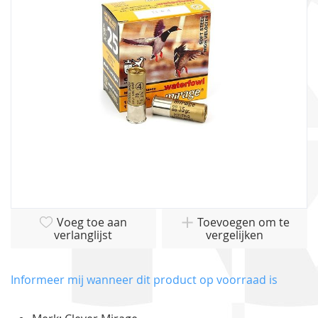
afbeeldingen-
gallerij
Ga
Voeg toe aan
Toevoegen om te
naar
verlanglijst
vergelijken
het
begin
van
Informeer mij wanneer dit product op voorraad is
de
afbeeldingen-