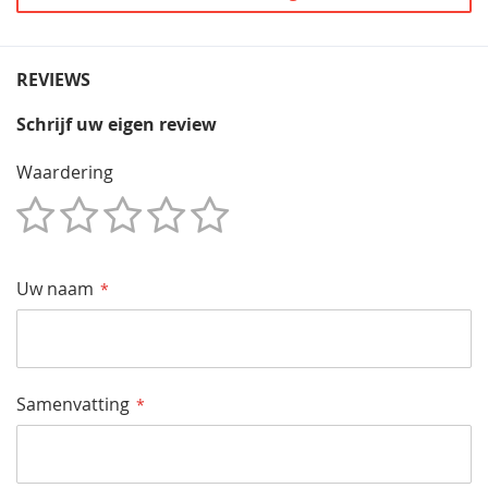
REVIEWS
Schrijf uw eigen review
Waardering
1
2
3
4
5
Star
Sterren
Sterren
Sterren
Sterren
Uw naam
Samenvatting