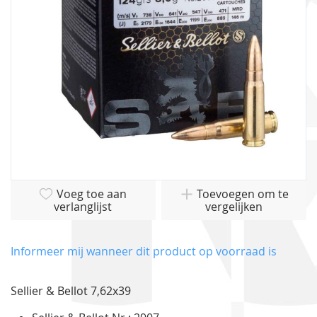
gallerij
Ga
Voeg toe aan
Toevoegen om te
naar
verlanglijst
vergelijken
het
begin
van
Informeer mij wanneer dit product op voorraad is
de
afbeeldingen-
Sellier & Bellot 7,62x39
gallerij