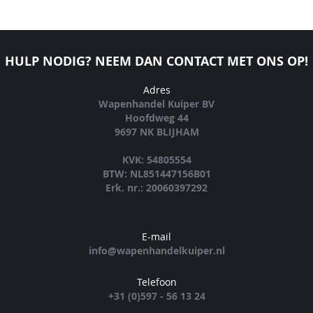
HULP NODIG? NEEM DAN CONTACT MET ONS OP!
Adres
Wapenhandel Kuiper BV
Hoofdweg 44
9697 NK BLIJHAM
KVK: 54805554
BTW: NL851447156B01
Erk. nr.: 20060397292
E-mail
info@wapenhandelkuiper.nl
Telefoon
+31 (0)597 - 56 13 24