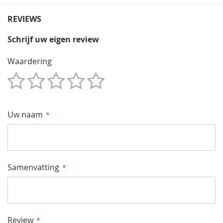
REVIEWS
Schrijf uw eigen review
Waardering
1
2
3
4
5
Star
Sterren
Sterren
Sterren
Sterren
Uw naam
Samenvatting
Review