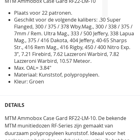
MTM Ammobox Case Gard RF22-LM-10
gallerij
Plaats voor 22 patronen.
Geschikt voor de volgende kalibers: .30 Super
Flanged, 300 / 375 / 378 Wby.Mag., 300 / 338 / 375 /
7mm / Rem. Ultra Mag., 333 / 500 Jeffery, 338 Lapua
Mag., 375 / 416 Dakota, 404 Jeffery, 40-65 Sharps
Str., 416 Rem Mag., 416 Rigby, 450 / 400 Nitro Exp.
3”, 7.21 Firebird, 7.62 Lazzeroni Warbird, 7.82
Lazzeroni Warbird, 10.57 Meteor.
Max. OAL= 3.84"
Materiaal: Kunststof, polypropyleen.
Kleur: Groen
DETAILS
MTM Ammobox Case Gard RF22-LM-10. De bekende
MTM munitiedozen RF-Series zijn gemaakt van
duurzaam polypropyleen kunststof. Ideaal voor het