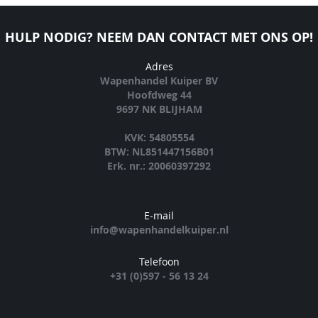
HULP NODIG? NEEM DAN CONTACT MET ONS OP!
Adres
Wapenhandel Kuiper BV
Hoofdweg 44
9697 NK BLIJHAM
KVK: 54805554
BTW: NL851447156B01
Erk. nr.: 20060397292
E-mail
info@wapenhandelkuiper.nl
Telefoon
+31 (0)597 - 56 13 24