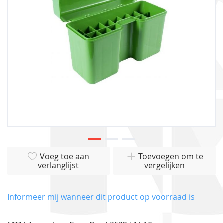
gallerij
Ga
Voeg toe aan
Toevoegen om te
naar
verlanglijst
vergelijken
het
begin
van
Informeer mij wanneer dit product op voorraad is
de
afbeeldingen-