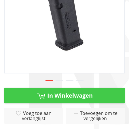
gallerij
Ga
naar
In Winkelwagen
het
begin
van
Voeg toe aan
Toevoegen om te
verlanglijst
vergelijken
de
afbeeldingen-