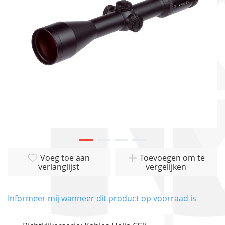
gallerij
Ga
Voeg toe aan
Toevoegen om te
naar
verlanglijst
vergelijken
het
begin
van
Informeer mij wanneer dit product op voorraad is
de
afbeeldingen-