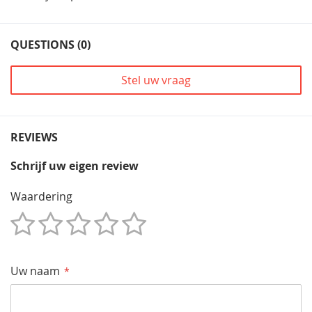
QUESTIONS (0)
Stel uw vraag
REVIEWS
Schrijf uw eigen review
Waardering
1
2
3
4
5
Star
Sterren
Sterren
Sterren
Sterren
Uw naam