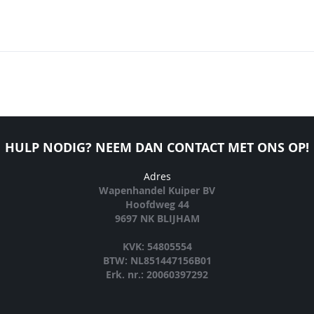
HULP NODIG? NEEM DAN CONTACT MET ONS OP!
Adres
Wapenhandel Kuiper BV
Hoofdweg 44
9697 NK BLIJHAM
KVK: 54805554
BTW: NL851447156B01
Erk. nr.: 20060397292