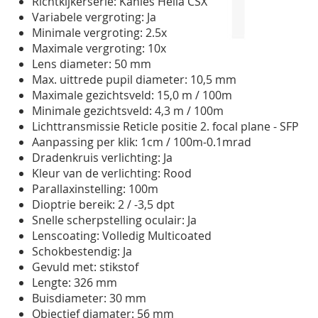
Richtkijkerserie: Kahles Helia CSX
gallerij
Variabele vergroting: Ja
Minimale vergroting: 2.5x
Maximale vergroting: 10x
Lens diameter: 50 mm
Max. uittrede pupil diameter: 10,5 mm
Maximale gezichtsveld: 15,0 m / 100m
Minimale gezichtsveld: 4,3 m / 100m
Lichttransmissie Reticle positie 2. focal plane - SFP
Aanpassing per klik: 1cm / 100m-0.1mrad
Dradenkruis verlichting: Ja
Kleur van de verlichting: Rood
Parallaxinstelling: 100m
Dioptrie bereik: 2 / -3,5 dpt
Snelle scherpstelling oculair: Ja
Lenscoating: Volledig Multicoated
Schokbestendig: Ja
Gevuld met: stikstof
Lengte: 326 mm
Buisdiameter: 30 mm
Objectief diamater: 56 mm