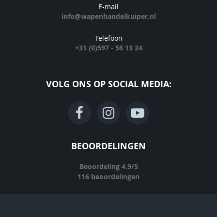
E-mail
info@wapenhandelkuiper.nl
Telefoon
+31 (0)597 - 56 13 24
VOLG ONS OP SOCIAL MEDIA:
BEOORDELINGEN
Beoordeling
4.9
/
5
116
beoordelingen