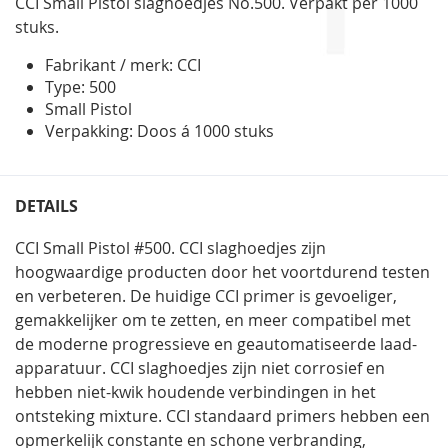
CCI Small Pistol slaghoedjes No.500. Verpakt per 1000
gallerij
stuks.
Fabrikant / merk: CCI
Type: 500
Small Pistol
Verpakking: Doos á 1000 stuks
DETAILS
CCI Small Pistol #500. CCI slaghoedjes zijn
hoogwaardige producten door het voortdurend testen
en verbeteren. De huidige CCI primer is gevoeliger,
gemakkelijker om te zetten, en meer compatibel met
de moderne progressieve en geautomatiseerde laad-
apparatuur. CCI slaghoedjes zijn niet corrosief en
hebben niet-kwik houdende verbindingen in het
ontsteking mixture. CCI standaard primers hebben een
opmerkelijk constante en schone verbranding,