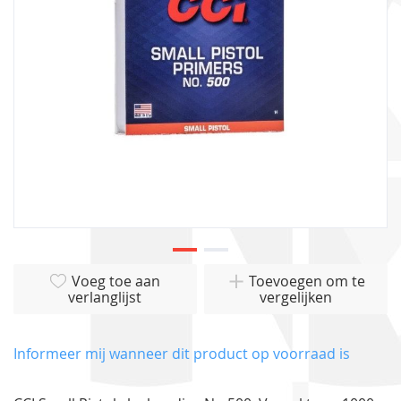
gallerij
Ga
Voeg toe aan
Toevoegen om te
naar
verlanglijst
vergelijken
het
begin
van
Informeer mij wanneer dit product op voorraad is
de
afbeeldingen-