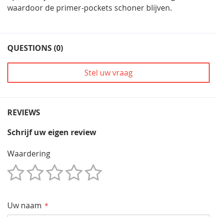
waardoor de primer-pockets schoner blijven.
QUESTIONS (0)
Stel uw vraag
REVIEWS
Schrijf uw eigen review
Waardering
1
2
3
4
5
Star
Sterren
Sterren
Sterren
Sterren
Uw naam