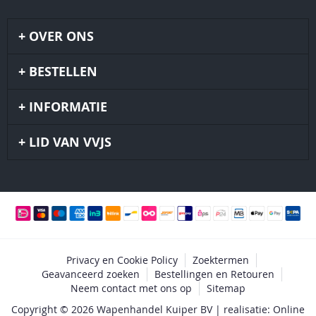
OVER ONS
BESTELLEN
INFORMATIE
LID VAN VVJS
Privacy en Cookie Policy
Zoektermen
Geavanceerd zoeken
Bestellingen en Retouren
Neem contact met ons op
Sitemap
Copyright © 2026 Wapenhandel Kuiper BV | realisatie: Online