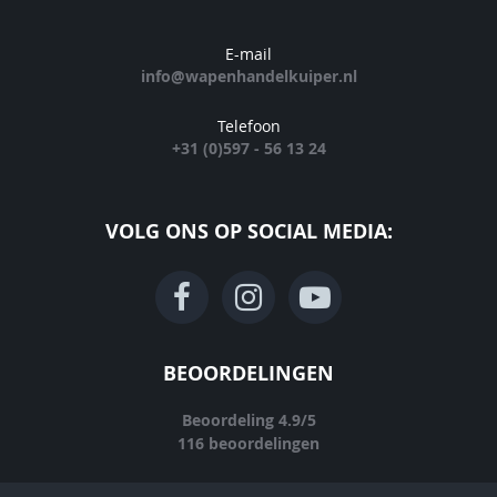
E-mail
info@wapenhandelkuiper.nl
Telefoon
+31 (0)597 - 56 13 24
VOLG ONS OP SOCIAL MEDIA:
BEOORDELINGEN
Beoordeling
4.9
/
5
116
beoordelingen