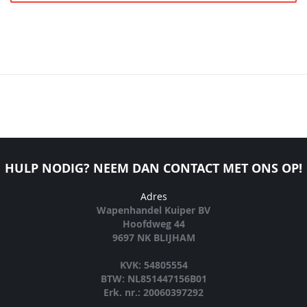
HULP NODIG? NEEM DAN CONTACT MET ONS OP!
Adres
Wapenhandel Kuiper BV
Hoofdweg 44
9697 NK BLIJHAM
KVK: 54805554
BTW: NL851447156B01
Erk. nr.: 20060397292