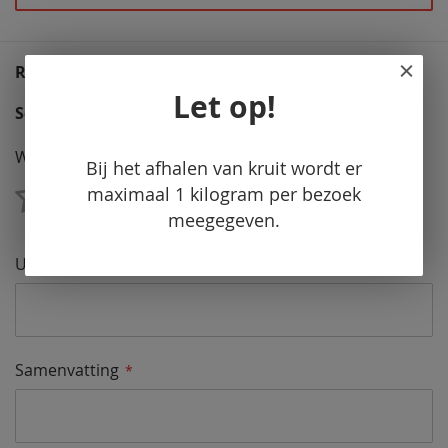
REVIEWS
Let op!
Schrijf uw eigen review
Waardering
Bij het afhalen van kruit wordt er
maximaal 1 kilogram per bezoek
meegegeven.
1
2
3
4
5
Star
Sterren
Sterren
Sterren
Sterren
Uw naam
Samenvatting