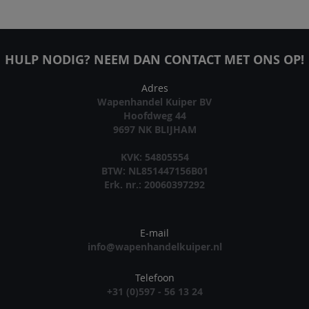
HULP NODIG? NEEM DAN CONTACT MET ONS OP!
Adres
Wapenhandel Kuiper BV
Hoofdweg 44
9697 NK BLIJHAM
KVK: 54805554
BTW: NL851447156B01
Erk. nr.: 20060397292
E-mail
info@wapenhandelkuiper.nl
Telefoon
+31 (0)597 - 56 13 24