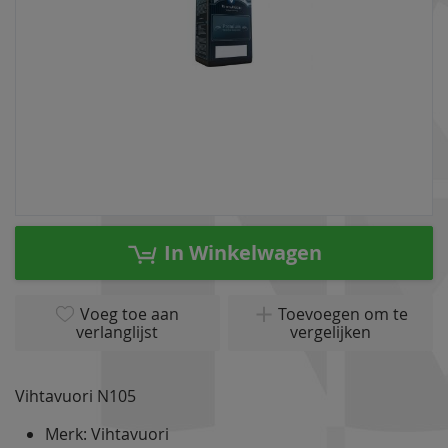
Ga
naar
In Winkelwagen
het
begin
van
Voeg toe aan
Toevoegen om te
verlanglijst
vergelijken
de
afbeeldingen-
gallerij
Vihtavuori N105
Merk: Vihtavuori