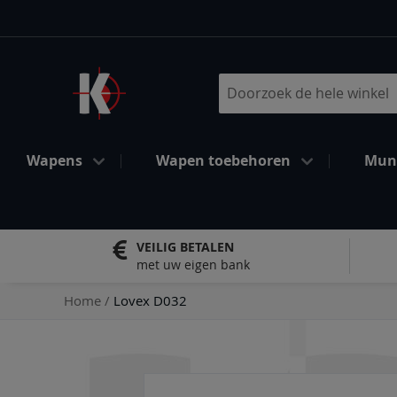
Ga
naar
de
inhoud
Search
Wapens
Wapen toebehoren
Muni
VEILIG BETALEN
met uw eigen bank
Home
Lovex D032
Ga