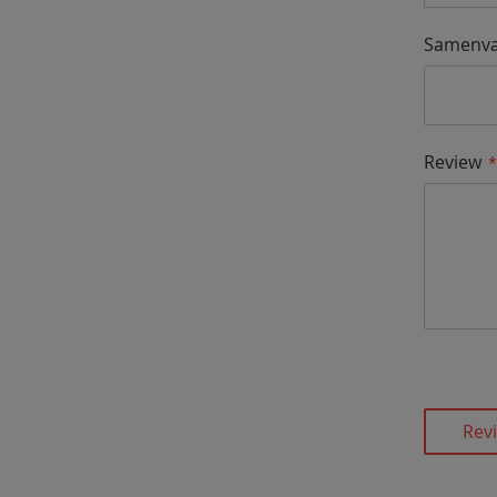
Samenva
Review
Rev