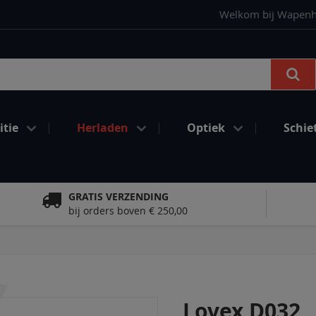
Welkom bij Wapenhan
Se
tie
Herladen
Optiek
Schie
GRATIS VERZENDING
bij orders boven € 250,00
Lovex D032