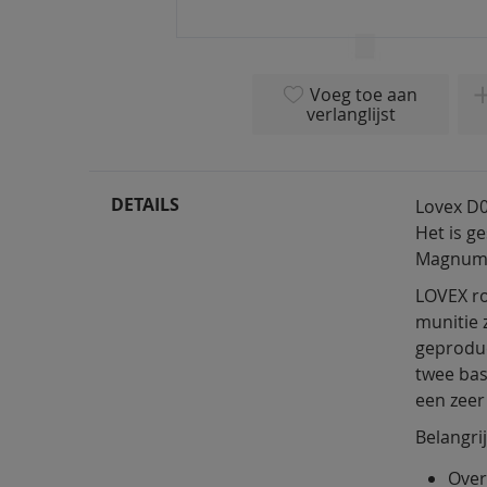
Ga
naar
Voeg toe aan
het
verlanglijst
begin
van
de
afbeeldingen-
DETAILS
Lovex D0
gallerij
Het is ge
Magnum, 
LOVEX ro
munitie 
geproduc
twee bas
een zeer
Belangri
Over