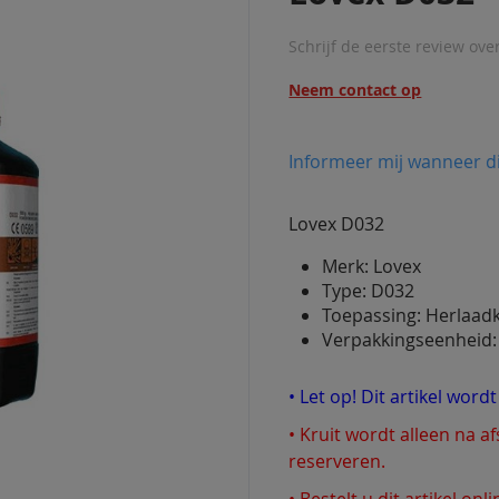
Schrijf de eerste review ove
Neem contact op
Informeer mij wanneer di
Lovex D032
Merk: Lovex
Type: D032
Toepassing: Herlaadk
Verpakkingseenheid:
• Let op! Dit artikel word
• Kruit wordt alleen na a
reserveren.
• Bestelt u dit artikel on