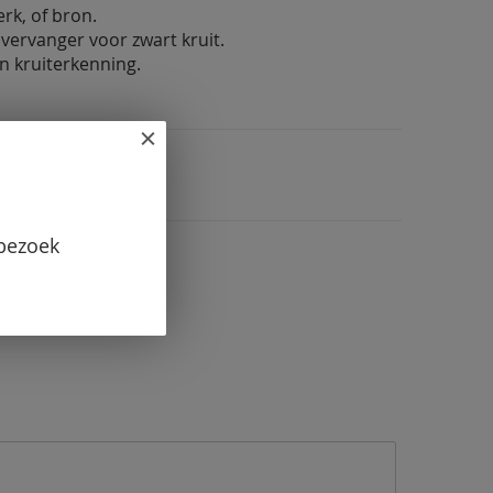
rk, of bron.
svervanger voor zwart kruit.
en kruiterkenning.
 bezoek