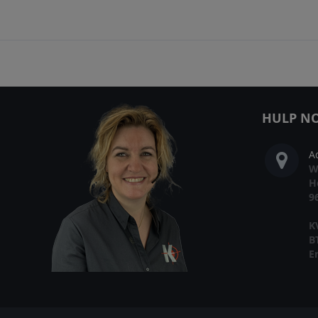
HULP NO
A
W
H
9
K
B
E