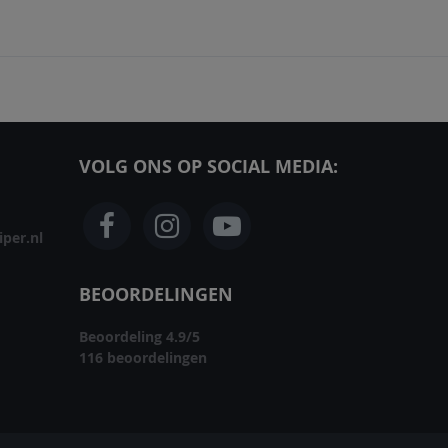
VOLG ONS OP SOCIAL MEDIA:
per.nl
BEOORDELINGEN
Beoordeling
4.9
/
5
116
beoordelingen