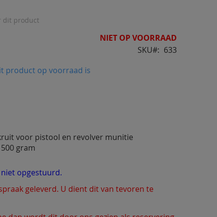
r dit product
NIET OP VOORRAAD
SKU
633
t product op voorraad is
ruit voor pistool en revolver munitie
 500 gram
t niet opgestuurd.
fspraak geleverd. U dient dit van tevoren te
line dan wordt dit door ons gezien als reservering