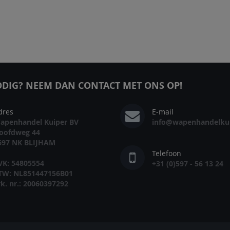
DIG? NEEM DAN CONTACT MET ONS OP!
dres
E-mail
apenhandel Kuiper BV
info@wapenhandelkui
oofdweg 44
697 NK BLIJHAM
Telefoon
VK: 54805554
+31 (0)597 - 56 13 24
TW: NL851447156B01
rk. nr.: 20060397292